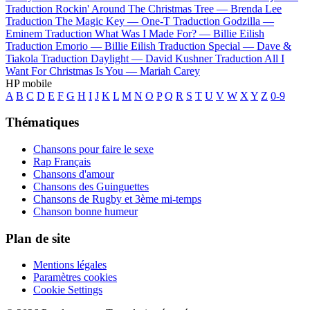
Traduction Rockin' Around The Christmas Tree —
Brenda Lee
Traduction The Magic Key —
One-T
Traduction Godzilla —
Eminem
Traduction What Was I Made For? —
Billie Eilish
Traduction Emorio —
Billie Eilish
Traduction Special —
Dave &
Tiakola
Traduction Daylight —
David Kushner
Traduction All I
Want For Christmas Is You —
Mariah Carey
HP mobile
A
B
C
D
E
F
G
H
I
J
K
L
M
N
O
P
Q
R
S
T
U
V
W
X
Y
Z
0-9
Thématiques
Chansons pour faire le sexe
Rap Français
Chansons d'amour
Chansons des Guinguettes
Chansons de Rugby et 3ème mi-temps
Chanson bonne humeur
Plan de site
Mentions légales
Paramètres cookies
Cookie Settings