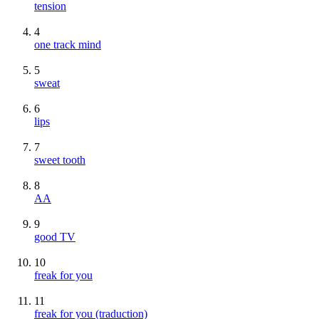
tension
4
one track mind
5
sweat
6
lips
7
sweet tooth
8
AA
9
good TV
10
freak for you
11
freak for you (traduction)