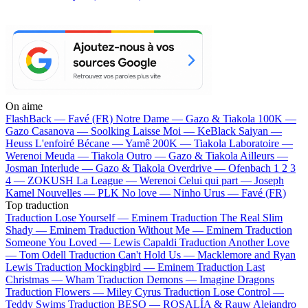
On aime
FlashBack —
Favé (FR)
Notre Dame —
Gazo & Tiakola
100K —
Gazo
Casanova —
Soolking
Laisse Moi —
KeBlack
Saiyan —
Heuss L'enfoiré
Bécane —
Yamê
200K —
Tiakola
Laboratoire —
Werenoi
Meuda —
Tiakola
Outro —
Gazo & Tiakola
Ailleurs —
Josman
Interlude —
Gazo & Tiakola
Overdrive —
Ofenbach
1 2 3
4 —
ZOKUSH
La League —
Werenoi
Celui qui part —
Joseph
Kamel
Nouvelles —
PLK
No love —
Ninho
Urus —
Favé (FR)
Top traduction
Traduction Lose Yourself —
Eminem
Traduction The Real Slim
Shady —
Eminem
Traduction Without Me —
Eminem
Traduction
Someone You Loved —
Lewis Capaldi
Traduction Another Love
—
Tom Odell
Traduction Can't Hold Us —
Macklemore and Ryan
Lewis
Traduction Mockingbird —
Eminem
Traduction Last
Christmas —
Wham
Traduction Demons —
Imagine Dragons
Traduction Flowers —
Miley Cyrus
Traduction Lose Control —
Teddy Swims
Traduction BESO —
ROSALÍA & Rauw Alejandro