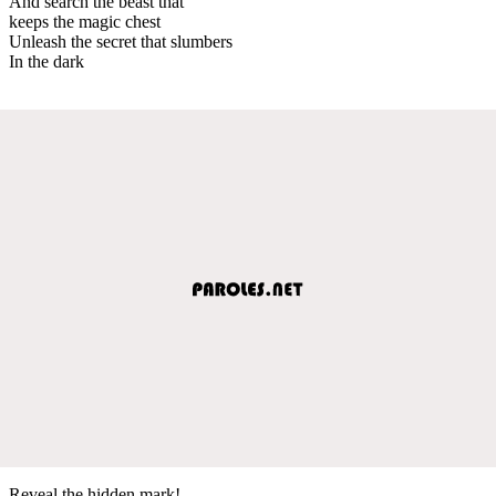
And search the beast that
keeps the magic chest
Unleash the secret that slumbers
In the dark
Reveal the hidden mark!