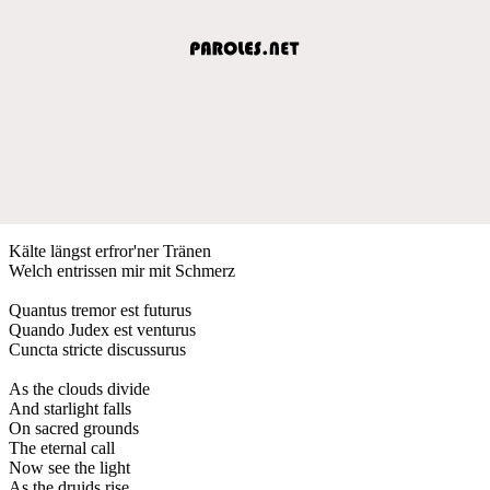
Kälte längst erfror'ner Tränen
Welch entrissen mir mit Schmerz
Quantus tremor est futurus
Quando Judex est venturus
Cuncta stricte discussurus
As the clouds divide
And starlight falls
On sacred grounds
The eternal call
Now see the light
As the druids rise