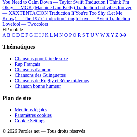
You Need to Calm Down —
Taylor Swift
Traduction I Think I’m
Okay —
MGK (Machine Gun Kelly)
Traduction bad vibes forever
—
XXXTENTACION
Traduction If You're Too Shy (Let Me
Know) —
The 1975
Traduction Tough Love —
Avicii
Traduction
Lovefool —
Twocolors
HP mobile
A
B
C
D
E
F
G
H
I
J
K
L
M
N
O
P
Q
R
S
T
U
V
W
X
Y
Z
0-9
Thématiques
Chansons pour faire le sexe
Rap Français
Chansons d'amour
Chansons des Guinguettes
Chansons de Rugby et 3ème mi-temps
Chanson bonne humeur
Plan de site
Mentions légales
Paramètres cookies
Cookie Settings
© 2026 Paroles.net — Tous droits réservés