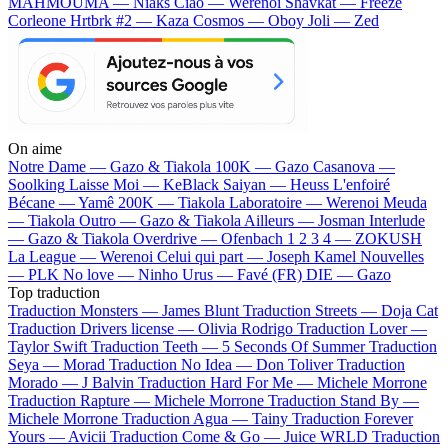
MAHMOUMA — Niaks
Ciao — Werenoi
Shavkat — Freeze
Corleone
Hrtbrk #2 — Kaza
Cosmos — Oboy
Joli — Zed
On aime
Notre Dame —
Gazo & Tiakola
100K —
Gazo
Casanova —
Soolking
Laisse Moi —
KeBlack
Saiyan —
Heuss L'enfoiré
Bécane —
Yamê
200K —
Tiakola
Laboratoire —
Werenoi
Meuda
—
Tiakola
Outro —
Gazo & Tiakola
Ailleurs —
Josman
Interlude
—
Gazo & Tiakola
Overdrive —
Ofenbach
1 2 3 4 —
ZOKUSH
La League —
Werenoi
Celui qui part —
Joseph Kamel
Nouvelles
—
PLK
No love —
Ninho
Urus —
Favé (FR)
DIE —
Gazo
Top traduction
Traduction Monsters —
James Blunt
Traduction Streets —
Doja Cat
Traduction Drivers license —
Olivia Rodrigo
Traduction Lover —
Taylor Swift
Traduction Teeth —
5 Seconds Of Summer
Traduction
Seya —
Morad
Traduction No Idea —
Don Toliver
Traduction
Morado —
J Balvin
Traduction Hard For Me —
Michele Morrone
Traduction Rapture —
Michele Morrone
Traduction Stand By —
Michele Morrone
Traduction Agua —
Tainy
Traduction Forever
Yours —
Avicii
Traduction Come & Go —
Juice WRLD
Traduction