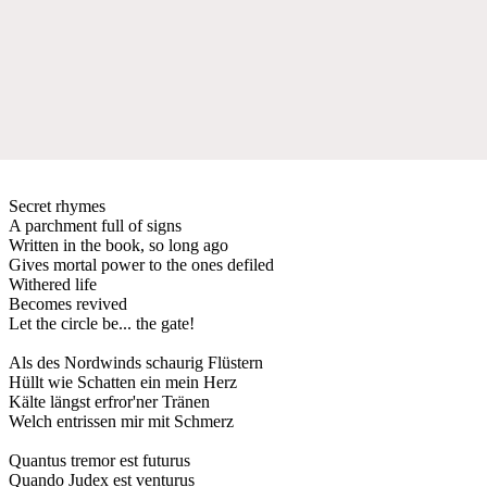
Secret rhymes
A parchment full of signs
Written in the book, so long ago
Gives mortal power to the ones defiled
Withered life
Becomes revived
Let the circle be... the gate!
Als des Nordwinds schaurig Flüstern
Hüllt wie Schatten ein mein Herz
Kälte längst erfror'ner Tränen
Welch entrissen mir mit Schmerz
Quantus tremor est futurus
Quando Judex est venturus