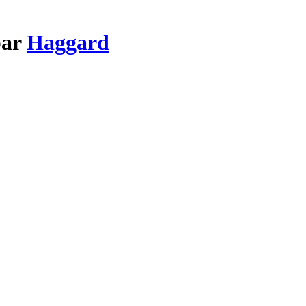
par
Haggard