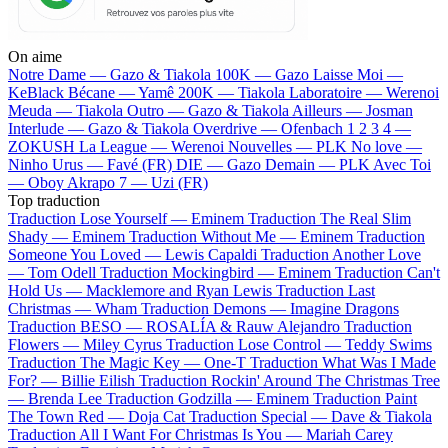
On aime
Notre Dame —
Gazo & Tiakola
100K —
Gazo
Laisse Moi —
KeBlack
Bécane —
Yamê
200K —
Tiakola
Laboratoire —
Werenoi
Meuda —
Tiakola
Outro —
Gazo & Tiakola
Ailleurs —
Josman
Interlude —
Gazo & Tiakola
Overdrive —
Ofenbach
1 2 3 4 —
ZOKUSH
La League —
Werenoi
Nouvelles —
PLK
No love —
Ninho
Urus —
Favé (FR)
DIE —
Gazo
Demain —
PLK
Avec Toi
—
Oboy
Akrapo 7 —
Uzi (FR)
Top traduction
Traduction Lose Yourself —
Eminem
Traduction The Real Slim
Shady —
Eminem
Traduction Without Me —
Eminem
Traduction
Someone You Loved —
Lewis Capaldi
Traduction Another Love
—
Tom Odell
Traduction Mockingbird —
Eminem
Traduction Can't
Hold Us —
Macklemore and Ryan Lewis
Traduction Last
Christmas —
Wham
Traduction Demons —
Imagine Dragons
Traduction BESO —
ROSALÍA & Rauw Alejandro
Traduction
Flowers —
Miley Cyrus
Traduction Lose Control —
Teddy Swims
Traduction The Magic Key —
One-T
Traduction What Was I Made
For? —
Billie Eilish
Traduction Rockin' Around The Christmas Tree
—
Brenda Lee
Traduction Godzilla —
Eminem
Traduction Paint
The Town Red —
Doja Cat
Traduction Special —
Dave & Tiakola
Traduction All I Want For Christmas Is You —
Mariah Carey