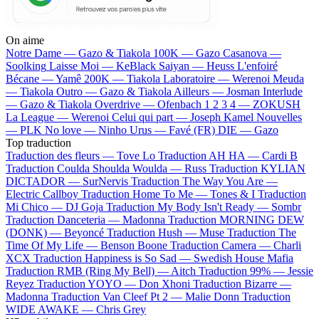
On aime
Notre Dame —
Gazo & Tiakola
100K —
Gazo
Casanova —
Soolking
Laisse Moi —
KeBlack
Saiyan —
Heuss L'enfoiré
Bécane —
Yamê
200K —
Tiakola
Laboratoire —
Werenoi
Meuda
—
Tiakola
Outro —
Gazo & Tiakola
Ailleurs —
Josman
Interlude
—
Gazo & Tiakola
Overdrive —
Ofenbach
1 2 3 4 —
ZOKUSH
La League —
Werenoi
Celui qui part —
Joseph Kamel
Nouvelles
—
PLK
No love —
Ninho
Urus —
Favé (FR)
DIE —
Gazo
Top traduction
Traduction des fleurs —
Tove Lo
Traduction AH HA —
Cardi B
Traduction Coulda Shoulda Woulda —
Russ
Traduction KYLIAN
DICTADOR —
SurNervis
Traduction The Way You Are —
Electric Callboy
Traduction Home To Me —
Tones & I
Traduction
Mi Chico —
DJ Goja
Traduction My Body Isn't Ready —
Sombr
Traduction Danceteria —
Madonna
Traduction MORNING DEW
(DONK) —
Beyoncé
Traduction Hush —
Muse
Traduction The
Time Of My Life —
Benson Boone
Traduction Camera —
Charli
XCX
Traduction Happiness is So Sad —
Swedish House Mafia
Traduction RMB (Ring My Bell) —
Aitch
Traduction 99% —
Jessie
Reyez
Traduction YOYO —
Don Xhoni
Traduction Bizarre —
Madonna
Traduction Van Cleef Pt 2 —
Malie Donn
Traduction
WIDE AWAKE —
Chris Grey