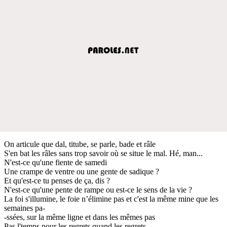
On articule que dal, titube, se parle, bade et râle
S'en bat les râles sans trop savoir où se situe le mal. Hé, man...
N'est-ce qu'une fiente de samedi
Une crampe de ventre ou une gente de sadique ?
Et qu'est-ce tu penses de ça, dis ?
N'est-ce qu'une pente de rampe ou est-ce le sens de la vie ?
La foi s'illumine, le foie n’élimine pas et c'est la même mine que les
semaines pa-
-ssées, sur la même ligne et dans les mêmes pas
Pas l'temps pour les regrets quand les regrets