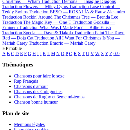
Christmas —
Wham
Traduction Demons —
Imagine Dragons
Traduction Flowers —
Miley Cyrus
Traduction Lose Control —
Teddy Swims
Traduction BESO —
ROSALÍA & Rauw Alejandro
Traduction Rockin' Around The Christmas Tree —
Brenda Lee
Traduction The Magic Key —
One-T
Traduction Godzilla —
Eminem
Traduction What Was I Made For? —
Billie Eilish
Traduction Special —
Dave & Tiakola
Traduction Paint The Town
Red —
Doja Cat
Traduction All I Want For Christmas Is You —
Mariah Carey
Traduction Emorio —
Mariah Carey
HP mobile
A
B
C
D
E
F
G
H
I
J
K
L
M
N
O
P
Q
R
S
T
U
V
W
X
Y
Z
0-9
Thématiques
Chansons pour faire le sexe
Rap Français
Chansons d'amour
Chansons des Guinguettes
Chansons de Rugby et 3ème mi-temps
Chanson bonne humeur
Plan de site
Mentions légales
Paramètres cookies