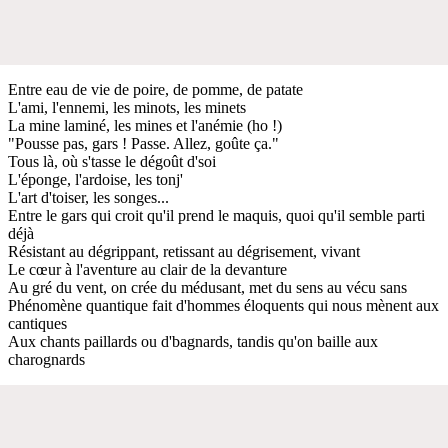
Entre eau de vie de poire, de pomme, de patate
L'ami, l'ennemi, les minots, les minets
La mine laminé, les mines et l'anémie (ho !)
"Pousse pas, gars ! Passe. Allez, goûte ça."
Tous là, où s'tasse le dégoût d'soi
L'éponge, l'ardoise, les tonj'
L'art d'toiser, les songes...
Entre le gars qui croit qu'il prend le maquis, quoi qu'il semble parti
déjà
Résistant au dégrippant, retissant au dégrisement, vivant
Le cœur à l'aventure au clair de la devanture
Au gré du vent, on crée du médusant, met du sens au vécu sans
Phénomène quantique fait d'hommes éloquents qui nous mènent aux
cantiques
Aux chants paillards ou d'bagnards, tandis qu'on baille aux
charognards