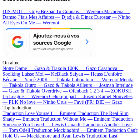
DIS-MOI — Guy2Bezbar
Tu Connais — Werenoi
Macarena —
Damso
J'fais Mes Affaires — Djadja & Dinaz
Eurostar — Ninho
All Eyes On Me — Werenoi
On aime
Notre Dame —
Gazo & Tiakola
100K —
Gazo
Casanova —
Soolking
Laisse Moi —
KeBlack
Saiyan —
Heuss L'enfoiré
Bécane —
Yamê
200K —
Tiakola
Laboratoire —
Werenoi
Meuda
—
Tiakola
Outro —
Gazo & Tiakola
Ailleurs —
Josman
Interlude
—
Gazo & Tiakola
Overdrive —
Ofenbach
1 2 3 4 —
ZOKUSH
La League —
Werenoi
Celui qui part —
Joseph Kamel
Nouvelles
—
PLK
No love —
Ninho
Urus —
Favé (FR)
DIE —
Gazo
Top traduction
Traduction Lose Yourself —
Eminem
Traduction The Real Slim
Shady —
Eminem
Traduction Without Me —
Eminem
Traduction
Someone You Loved —
Lewis Capaldi
Traduction Another Love
—
Tom Odell
Traduction Mockingbird —
Eminem
Traduction Can't
Hold Us —
Macklemore and Ryan Lewis
Traduction Last