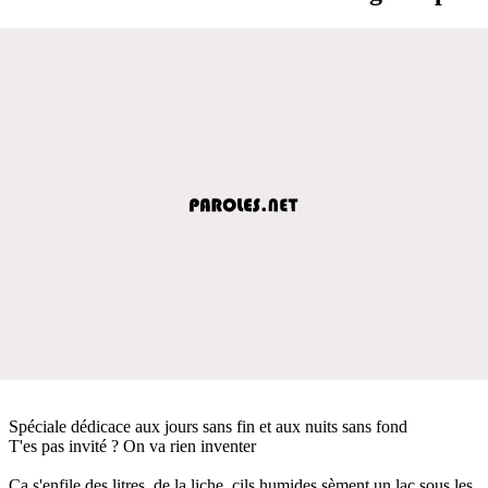
Spéciale dédicace aux jours sans fin et aux nuits sans fond
T'es pas invité ? On va rien inventer
Ça s'enfile des litres, de la liche, cils humides sèment un lac sous les