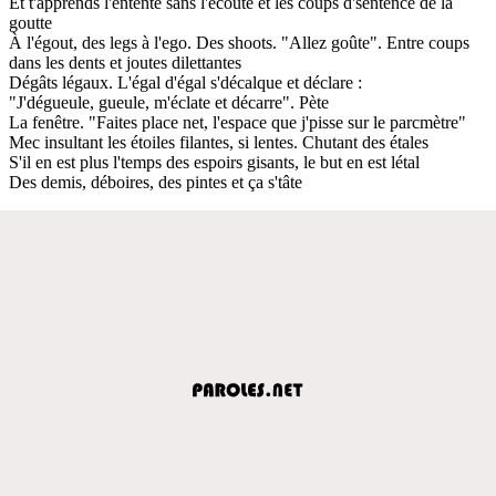
Et t'apprends l'entente sans l'écoute et les coups d'sentence de la
goutte
À l'égout, des legs à l'ego. Des shoots. "Allez goûte". Entre coups
dans les dents et joutes dilettantes
Dégâts légaux. L'égal d'égal s'décalque et déclare :
"J'dégueule, gueule, m'éclate et décarre". Pète
La fenêtre. "Faites place net, l'espace que j'pisse sur le parcmètre"
Mec insultant les étoiles filantes, si lentes. Chutant des étales
S'il en est plus l'temps des espoirs gisants, le but en est létal
Des demis, déboires, des pintes et ça s'tâte