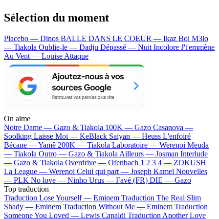
Sélection du moment
Placebo — Dinos
BALLE DANS LE COEUR — Ikaz Boi
M3lo
— Tiakola
Oublie-le — Dadju
Dépassé — Nuit Incolore
J't'emmène
Au Vent — Louise Attaque
On aime
Notre Dame —
Gazo & Tiakola
100K —
Gazo
Casanova —
Soolking
Laisse Moi —
KeBlack
Saiyan —
Heuss L'enfoiré
Bécane —
Yamê
200K —
Tiakola
Laboratoire —
Werenoi
Meuda
—
Tiakola
Outro —
Gazo & Tiakola
Ailleurs —
Josman
Interlude
—
Gazo & Tiakola
Overdrive —
Ofenbach
1 2 3 4 —
ZOKUSH
La League —
Werenoi
Celui qui part —
Joseph Kamel
Nouvelles
—
PLK
No love —
Ninho
Urus —
Favé (FR)
DIE —
Gazo
Top traduction
Traduction Lose Yourself —
Eminem
Traduction The Real Slim
Shady —
Eminem
Traduction Without Me —
Eminem
Traduction
Someone You Loved —
Lewis Capaldi
Traduction Another Love