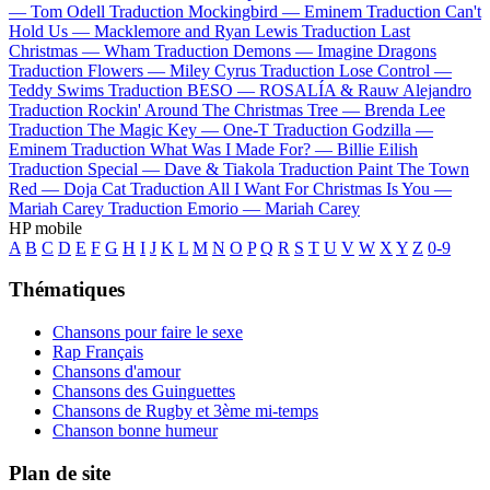
—
Tom Odell
Traduction Mockingbird —
Eminem
Traduction Can't
Hold Us —
Macklemore and Ryan Lewis
Traduction Last
Christmas —
Wham
Traduction Demons —
Imagine Dragons
Traduction Flowers —
Miley Cyrus
Traduction Lose Control —
Teddy Swims
Traduction BESO —
ROSALÍA & Rauw Alejandro
Traduction Rockin' Around The Christmas Tree —
Brenda Lee
Traduction The Magic Key —
One-T
Traduction Godzilla —
Eminem
Traduction What Was I Made For? —
Billie Eilish
Traduction Special —
Dave & Tiakola
Traduction Paint The Town
Red —
Doja Cat
Traduction All I Want For Christmas Is You —
Mariah Carey
Traduction Emorio —
Mariah Carey
HP mobile
A
B
C
D
E
F
G
H
I
J
K
L
M
N
O
P
Q
R
S
T
U
V
W
X
Y
Z
0-9
Thématiques
Chansons pour faire le sexe
Rap Français
Chansons d'amour
Chansons des Guinguettes
Chansons de Rugby et 3ème mi-temps
Chanson bonne humeur
Plan de site