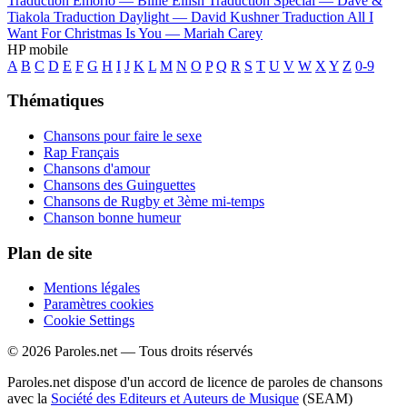
Traduction Emorio —
Billie Eilish
Traduction Special —
Dave &
Tiakola
Traduction Daylight —
David Kushner
Traduction All I
Want For Christmas Is You —
Mariah Carey
HP mobile
A
B
C
D
E
F
G
H
I
J
K
L
M
N
O
P
Q
R
S
T
U
V
W
X
Y
Z
0-9
Thématiques
Chansons pour faire le sexe
Rap Français
Chansons d'amour
Chansons des Guinguettes
Chansons de Rugby et 3ème mi-temps
Chanson bonne humeur
Plan de site
Mentions légales
Paramètres cookies
Cookie Settings
© 2026 Paroles.net — Tous droits réservés
Paroles.net dispose d'un accord de licence de paroles de chansons
avec la
Société des Editeurs et Auteurs de Musique
(SEAM)