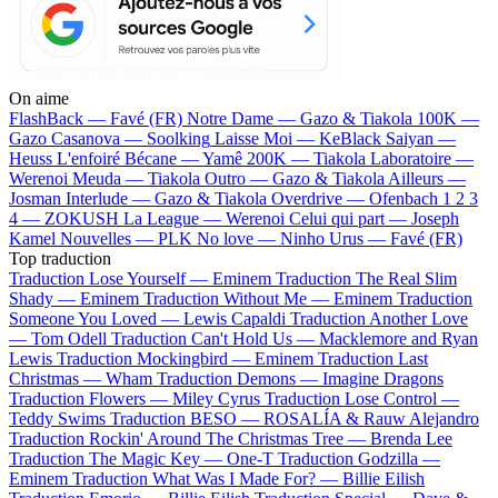
On aime
FlashBack —
Favé (FR)
Notre Dame —
Gazo & Tiakola
100K —
Gazo
Casanova —
Soolking
Laisse Moi —
KeBlack
Saiyan —
Heuss L'enfoiré
Bécane —
Yamê
200K —
Tiakola
Laboratoire —
Werenoi
Meuda —
Tiakola
Outro —
Gazo & Tiakola
Ailleurs —
Josman
Interlude —
Gazo & Tiakola
Overdrive —
Ofenbach
1 2 3
4 —
ZOKUSH
La League —
Werenoi
Celui qui part —
Joseph
Kamel
Nouvelles —
PLK
No love —
Ninho
Urus —
Favé (FR)
Top traduction
Traduction Lose Yourself —
Eminem
Traduction The Real Slim
Shady —
Eminem
Traduction Without Me —
Eminem
Traduction
Someone You Loved —
Lewis Capaldi
Traduction Another Love
—
Tom Odell
Traduction Can't Hold Us —
Macklemore and Ryan
Lewis
Traduction Mockingbird —
Eminem
Traduction Last
Christmas —
Wham
Traduction Demons —
Imagine Dragons
Traduction Flowers —
Miley Cyrus
Traduction Lose Control —
Teddy Swims
Traduction BESO —
ROSALÍA & Rauw Alejandro
Traduction Rockin' Around The Christmas Tree —
Brenda Lee
Traduction The Magic Key —
One-T
Traduction Godzilla —
Eminem
Traduction What Was I Made For? —
Billie Eilish