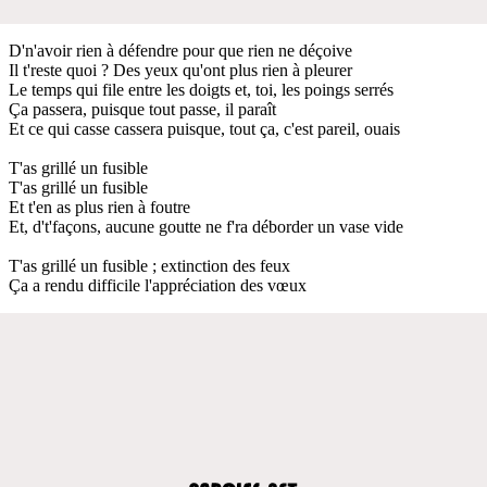
D'n'avoir rien à défendre pour que rien ne déçoive
Il t'reste quoi ? Des yeux qu'ont plus rien à pleurer
Le temps qui file entre les doigts et, toi, les poings serrés
Ça passera, puisque tout passe, il paraît
Et ce qui casse cassera puisque, tout ça, c'est pareil, ouais
T'as grillé un fusible
T'as grillé un fusible
Et t'en as plus rien à foutre
Et, d't'façons, aucune goutte ne f'ra déborder un vase vide
T'as grillé un fusible ; extinction des feux
Ça a rendu difficile l'appréciation des vœux