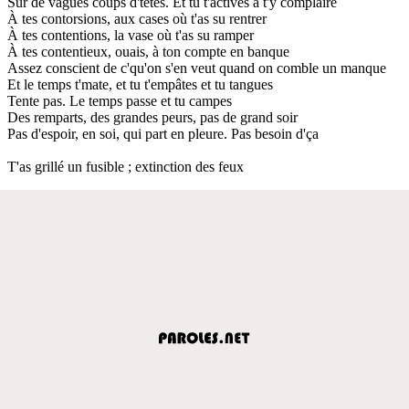
Sur de vagues coups d'têtes. Et tu t'actives à t'y complaire
À tes contorsions, aux cases où t'as su rentrer
À tes contentions, la vase où t'as su ramper
À tes contentieux, ouais, à ton compte en banque
Assez conscient de c'qu'on s'en veut quand on comble un manque
Et le temps t'mate, et tu t'empâtes et tu tangues
Tente pas. Le temps passe et tu campes
Des remparts, des grandes peurs, pas de grand soir
Pas d'espoir, en soi, qui part en pleure. Pas besoin d'ça
T'as grillé un fusible ; extinction des feux