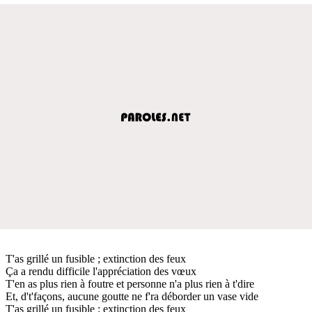
T'as grillé un fusible ; extinction des feux
Ça a rendu difficile l'appréciation des vœux
T'en as plus rien à foutre et personne n'a plus rien à t'dire
Et, d't'façons, aucune goutte ne f'ra déborder un vase vide
T'as grillé un fusible ; extinction des feux