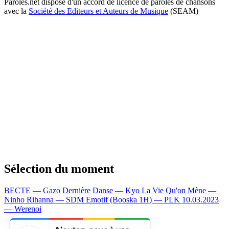
Paroles.net dispose d'un accord de licence de paroles de chansons
avec la
Société des Editeurs et Auteurs de Musique
(SEAM)
Sélection du moment
BECTE — Gazo
Dernière Danse — Kyo
La Vie Qu'on Mène —
Ninho
Rihanna — SDM
Emotif (Booska 1H) — PLK
10.03.2023
— Werenoi