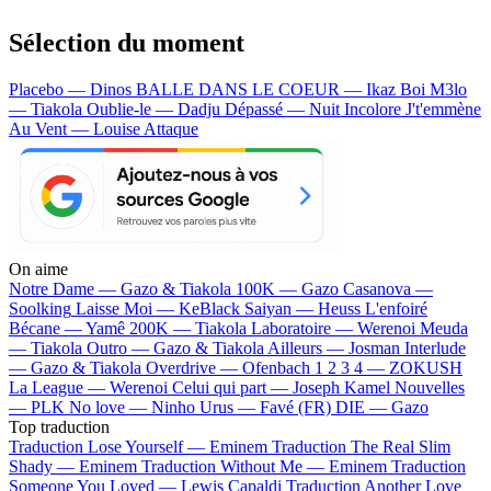
Sélection du moment
Placebo — Dinos
BALLE DANS LE COEUR — Ikaz Boi
M3lo
— Tiakola
Oublie-le — Dadju
Dépassé — Nuit Incolore
J't'emmène
Au Vent — Louise Attaque
On aime
Notre Dame —
Gazo & Tiakola
100K —
Gazo
Casanova —
Soolking
Laisse Moi —
KeBlack
Saiyan —
Heuss L'enfoiré
Bécane —
Yamê
200K —
Tiakola
Laboratoire —
Werenoi
Meuda
—
Tiakola
Outro —
Gazo & Tiakola
Ailleurs —
Josman
Interlude
—
Gazo & Tiakola
Overdrive —
Ofenbach
1 2 3 4 —
ZOKUSH
La League —
Werenoi
Celui qui part —
Joseph Kamel
Nouvelles
—
PLK
No love —
Ninho
Urus —
Favé (FR)
DIE —
Gazo
Top traduction
Traduction Lose Yourself —
Eminem
Traduction The Real Slim
Shady —
Eminem
Traduction Without Me —
Eminem
Traduction
Someone You Loved —
Lewis Capaldi
Traduction Another Love