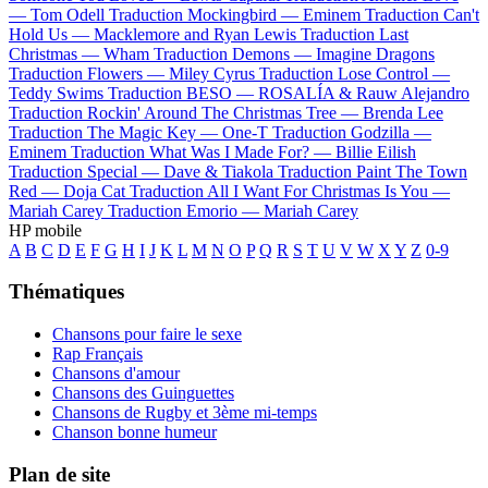
—
Tom Odell
Traduction Mockingbird —
Eminem
Traduction Can't
Hold Us —
Macklemore and Ryan Lewis
Traduction Last
Christmas —
Wham
Traduction Demons —
Imagine Dragons
Traduction Flowers —
Miley Cyrus
Traduction Lose Control —
Teddy Swims
Traduction BESO —
ROSALÍA & Rauw Alejandro
Traduction Rockin' Around The Christmas Tree —
Brenda Lee
Traduction The Magic Key —
One-T
Traduction Godzilla —
Eminem
Traduction What Was I Made For? —
Billie Eilish
Traduction Special —
Dave & Tiakola
Traduction Paint The Town
Red —
Doja Cat
Traduction All I Want For Christmas Is You —
Mariah Carey
Traduction Emorio —
Mariah Carey
HP mobile
A
B
C
D
E
F
G
H
I
J
K
L
M
N
O
P
Q
R
S
T
U
V
W
X
Y
Z
0-9
Thématiques
Chansons pour faire le sexe
Rap Français
Chansons d'amour
Chansons des Guinguettes
Chansons de Rugby et 3ème mi-temps
Chanson bonne humeur
Plan de site