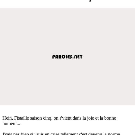
Hein, Fistaille saison cinq, on r'vient dans la joie et la bonne
humeur...
J'sais pas bien si j'suis en crise tellement c'est devenu la norme