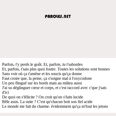
Parfois, t'y perds le goût. Et, parfois, tu t'sabordes
Et, parfois, t'sais plus quoi foutre. Toutes les solutions sont bonnes
Sans voir où ça t'amène et les soucis qu'ça donne
Faut croire que, la peine, ça s'soigne mal à l'oxycodone
Un peu flingué sur les bords mais au milieu aussi
J'ai su déglinguer cœur et corps, et c'est raccord avec c'que j'sais
d'ici
De quoi on s'félicite ? On croit qu'on s'faits lucide
Bêle assis. La suite ? C'est qu'chacun boit son fiel acide
Le monde me fait du charme. évidemment qu'ça m'fout les jetons