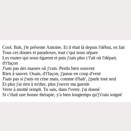
Cool. Bah, j'te présente Antoine. Et il était là depuis l'début, en fait
Tous ces doutes et paradoxes, tout c'qui nous sépare
Les routes qui nous égarent et puis j'sais plus c't'ait où l'départ,
d't'façon
J'sais pas des masses où j'vais. Perdu bien souvent
Rien à sauver. Ouais, d't'façon, j'passe en coup d'vent
J'sais pas si j'suis en crise mais, comme d'hab', j'parle tout seul
Et plus j'ai rien à m'dire, plus j'ouvre ma gueule
Verre à moitié rempli. Tu sais, dans l'verre, j'ai donné
Si c'était une bonne thérapie, y'a bien longtemps qu'j's'rais soigné