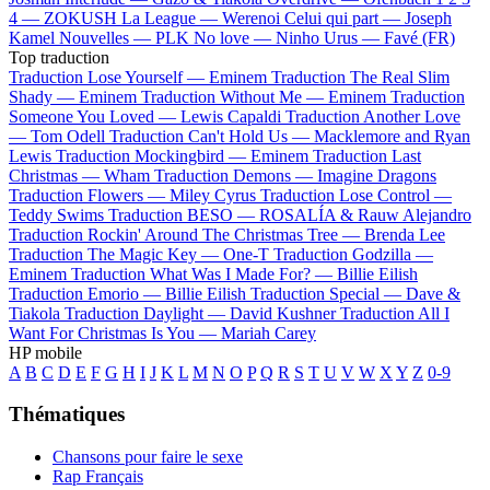
4 —
ZOKUSH
La League —
Werenoi
Celui qui part —
Joseph
Kamel
Nouvelles —
PLK
No love —
Ninho
Urus —
Favé (FR)
Top traduction
Traduction Lose Yourself —
Eminem
Traduction The Real Slim
Shady —
Eminem
Traduction Without Me —
Eminem
Traduction
Someone You Loved —
Lewis Capaldi
Traduction Another Love
—
Tom Odell
Traduction Can't Hold Us —
Macklemore and Ryan
Lewis
Traduction Mockingbird —
Eminem
Traduction Last
Christmas —
Wham
Traduction Demons —
Imagine Dragons
Traduction Flowers —
Miley Cyrus
Traduction Lose Control —
Teddy Swims
Traduction BESO —
ROSALÍA & Rauw Alejandro
Traduction Rockin' Around The Christmas Tree —
Brenda Lee
Traduction The Magic Key —
One-T
Traduction Godzilla —
Eminem
Traduction What Was I Made For? —
Billie Eilish
Traduction Emorio —
Billie Eilish
Traduction Special —
Dave &
Tiakola
Traduction Daylight —
David Kushner
Traduction All I
Want For Christmas Is You —
Mariah Carey
HP mobile
A
B
C
D
E
F
G
H
I
J
K
L
M
N
O
P
Q
R
S
T
U
V
W
X
Y
Z
0-9
Thématiques
Chansons pour faire le sexe
Rap Français