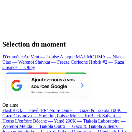
Sélection du moment
J't'emmène Au Vent — Louise Attaque
MAHMOUMA — Niaks
Ciao — Werenoi
Shavkat — Freeze Corleone
Hrtbrk #2 — Kaza
Cosmos — Oboy
On aime
FlashBack —
Favé (FR)
Notre Dame —
Gazo & Tiakola
100K —
Gazo
Casanova —
Soolking
Laisse Moi —
KeBlack
Saiyan —
Heuss L'enfoiré
Bécane —
Yamê
200K —
Tiakola
Laboratoire —
Werenoi
Meuda —
Tiakola
Outro —
Gazo & Tiakola
Ailleurs —
Josman
Interlude —
Gazo & Tiakola
Overdrive —
Ofenbach
1 2 3