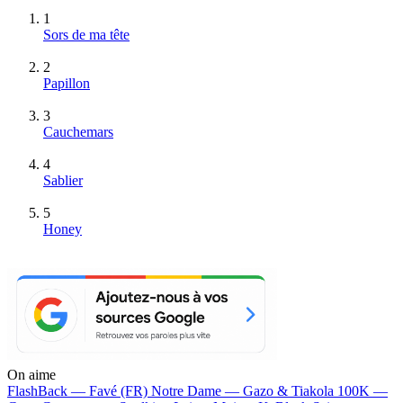
1
Sors de ma tête
2
Papillon
3
Cauchemars
4
Sablier
5
Honey
On aime
FlashBack —
Favé (FR)
Notre Dame —
Gazo & Tiakola
100K —