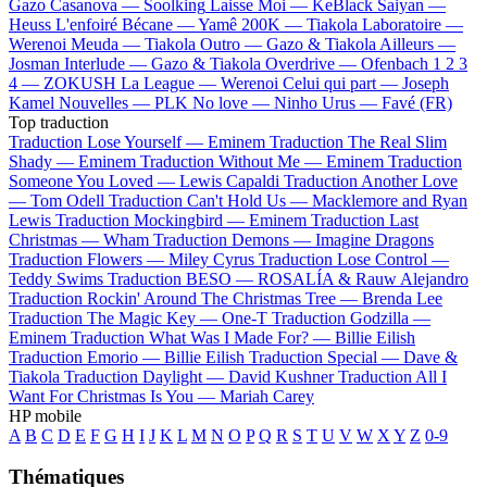
Gazo
Casanova —
Soolking
Laisse Moi —
KeBlack
Saiyan —
Heuss L'enfoiré
Bécane —
Yamê
200K —
Tiakola
Laboratoire —
Werenoi
Meuda —
Tiakola
Outro —
Gazo & Tiakola
Ailleurs —
Josman
Interlude —
Gazo & Tiakola
Overdrive —
Ofenbach
1 2 3
4 —
ZOKUSH
La League —
Werenoi
Celui qui part —
Joseph
Kamel
Nouvelles —
PLK
No love —
Ninho
Urus —
Favé (FR)
Top traduction
Traduction Lose Yourself —
Eminem
Traduction The Real Slim
Shady —
Eminem
Traduction Without Me —
Eminem
Traduction
Someone You Loved —
Lewis Capaldi
Traduction Another Love
—
Tom Odell
Traduction Can't Hold Us —
Macklemore and Ryan
Lewis
Traduction Mockingbird —
Eminem
Traduction Last
Christmas —
Wham
Traduction Demons —
Imagine Dragons
Traduction Flowers —
Miley Cyrus
Traduction Lose Control —
Teddy Swims
Traduction BESO —
ROSALÍA & Rauw Alejandro
Traduction Rockin' Around The Christmas Tree —
Brenda Lee
Traduction The Magic Key —
One-T
Traduction Godzilla —
Eminem
Traduction What Was I Made For? —
Billie Eilish
Traduction Emorio —
Billie Eilish
Traduction Special —
Dave &
Tiakola
Traduction Daylight —
David Kushner
Traduction All I
Want For Christmas Is You —
Mariah Carey
HP mobile
A
B
C
D
E
F
G
H
I
J
K
L
M
N
O
P
Q
R
S
T
U
V
W
X
Y
Z
0-9
Thématiques