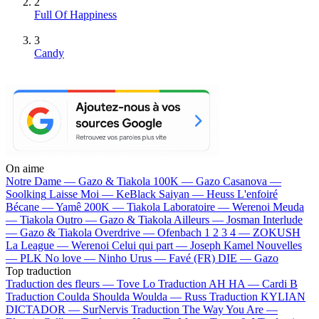
2
Full Of Happiness
3
Candy
On aime
Notre Dame —
Gazo & Tiakola
100K —
Gazo
Casanova —
Soolking
Laisse Moi —
KeBlack
Saiyan —
Heuss L'enfoiré
Bécane —
Yamê
200K —
Tiakola
Laboratoire —
Werenoi
Meuda
—
Tiakola
Outro —
Gazo & Tiakola
Ailleurs —
Josman
Interlude
—
Gazo & Tiakola
Overdrive —
Ofenbach
1 2 3 4 —
ZOKUSH
La League —
Werenoi
Celui qui part —
Joseph Kamel
Nouvelles
—
PLK
No love —
Ninho
Urus —
Favé (FR)
DIE —
Gazo
Top traduction
Traduction des fleurs —
Tove Lo
Traduction AH HA —
Cardi B
Traduction Coulda Shoulda Woulda —
Russ
Traduction KYLIAN
DICTADOR —
SurNervis
Traduction The Way You Are —