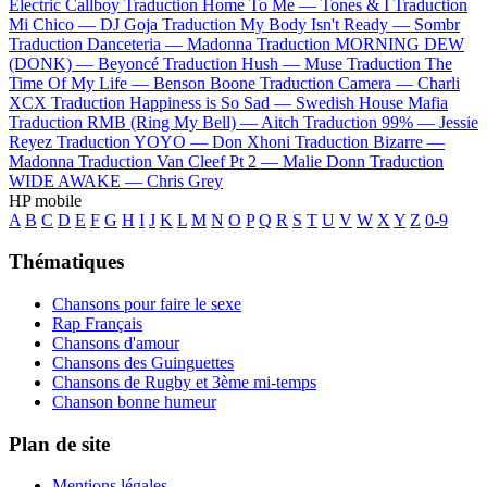
Electric Callboy
Traduction Home To Me —
Tones & I
Traduction
Mi Chico —
DJ Goja
Traduction My Body Isn't Ready —
Sombr
Traduction Danceteria —
Madonna
Traduction MORNING DEW
(DONK) —
Beyoncé
Traduction Hush —
Muse
Traduction The
Time Of My Life —
Benson Boone
Traduction Camera —
Charli
XCX
Traduction Happiness is So Sad —
Swedish House Mafia
Traduction RMB (Ring My Bell) —
Aitch
Traduction 99% —
Jessie
Reyez
Traduction YOYO —
Don Xhoni
Traduction Bizarre —
Madonna
Traduction Van Cleef Pt 2 —
Malie Donn
Traduction
WIDE AWAKE —
Chris Grey
HP mobile
A
B
C
D
E
F
G
H
I
J
K
L
M
N
O
P
Q
R
S
T
U
V
W
X
Y
Z
0-9
Thématiques
Chansons pour faire le sexe
Rap Français
Chansons d'amour
Chansons des Guinguettes
Chansons de Rugby et 3ème mi-temps
Chanson bonne humeur
Plan de site
Mentions légales