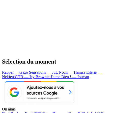
Sélection du moment
Rappel — Gazo
Sensations — JuL
Nocif — Hamza
Egérie —
Nekfeu
GTB — Jey Brownie
J'aime Bien ! — Josman
On aime