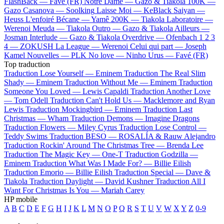
FlashBack —
Favé (FR)
Notre Dame —
Gazo & Tiakola
100K —
Gazo
Casanova —
Soolking
Laisse Moi —
KeBlack
Saiyan —
Heuss L'enfoiré
Bécane —
Yamê
200K —
Tiakola
Laboratoire —
Werenoi
Meuda —
Tiakola
Outro —
Gazo & Tiakola
Ailleurs —
Josman
Interlude —
Gazo & Tiakola
Overdrive —
Ofenbach
1 2 3
4 —
ZOKUSH
La League —
Werenoi
Celui qui part —
Joseph
Kamel
Nouvelles —
PLK
No love —
Ninho
Urus —
Favé (FR)
Top traduction
Traduction Lose Yourself —
Eminem
Traduction The Real Slim
Shady —
Eminem
Traduction Without Me —
Eminem
Traduction
Someone You Loved —
Lewis Capaldi
Traduction Another Love
—
Tom Odell
Traduction Can't Hold Us —
Macklemore and Ryan
Lewis
Traduction Mockingbird —
Eminem
Traduction Last
Christmas —
Wham
Traduction Demons —
Imagine Dragons
Traduction Flowers —
Miley Cyrus
Traduction Lose Control —
Teddy Swims
Traduction BESO —
ROSALÍA & Rauw Alejandro
Traduction Rockin' Around The Christmas Tree —
Brenda Lee
Traduction The Magic Key —
One-T
Traduction Godzilla —
Eminem
Traduction What Was I Made For? —
Billie Eilish
Traduction Emorio —
Billie Eilish
Traduction Special —
Dave &
Tiakola
Traduction Daylight —
David Kushner
Traduction All I
Want For Christmas Is You —
Mariah Carey
HP mobile
A
B
C
D
E
F
G
H
I
J
K
L
M
N
O
P
Q
R
S
T
U
V
W
X
Y
Z
0-9