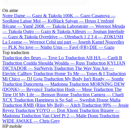
On aime
Notre Dame —
Gazo & Tiakola
100K —
Gazo
Casanova —
Soolking
Laisse Moi —
KeBlack
Saiyan —
Heuss L'enfoiré
Bécane —
Yamê
200K —
Tiakola
Laboratoire —
Werenoi
Meuda
—
Tiakola
Outro —
Gazo & Tiakola
Ailleurs —
Josman
Interlude
—
Gazo & Tiakola
Overdrive —
Ofenbach
1 2 3 4 —
ZOKUSH
La League —
Werenoi
Celui qui part —
Joseph Kamel
Nouvelles
—
PLK
No love —
Ninho
Urus —
Favé (FR)
DIE —
Gazo
Top traduction
Traduction des fleurs —
Tove Lo
Traduction AH HA —
Cardi B
Traduction Coulda Shoulda Woulda —
Russ
Traduction KYLIAN
DICTADOR —
SurNervis
Traduction The Way You Are —
Electric Callboy
Traduction Home To Me —
Tones & I
Traduction
Mi Chico —
DJ Goja
Traduction My Body Isn't Ready —
Sombr
Traduction Danceteria —
Madonna
Traduction MORNING DEW
(DONK) —
Beyoncé
Traduction Hush —
Muse
Traduction The
Time Of My Life —
Benson Boone
Traduction Camera —
Charli
XCX
Traduction Happiness is So Sad —
Swedish House Mafia
Traduction RMB (Ring My Bell) —
Aitch
Traduction 99% —
Jessie
Reyez
Traduction YOYO —
Don Xhoni
Traduction Bizarre —
Madonna
Traduction Van Cleef Pt 2 —
Malie Donn
Traduction
WIDE AWAKE —
Chris Grey
HP mobile