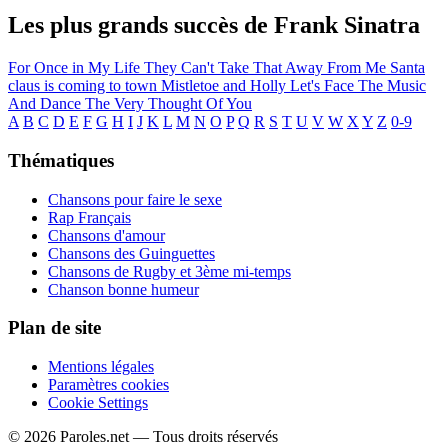
Les plus grands succès de Frank Sinatra
For Once in My Life
They Can't Take That Away From Me
Santa
claus is coming to town
Mistletoe and Holly
Let's Face The Music
And Dance
The Very Thought Of You
A
B
C
D
E
F
G
H
I
J
K
L
M
N
O
P
Q
R
S
T
U
V
W
X
Y
Z
0-9
Thématiques
Chansons pour faire le sexe
Rap Français
Chansons d'amour
Chansons des Guinguettes
Chansons de Rugby et 3ème mi-temps
Chanson bonne humeur
Plan de site
Mentions légales
Paramètres cookies
Cookie Settings
© 2026 Paroles.net — Tous droits réservés