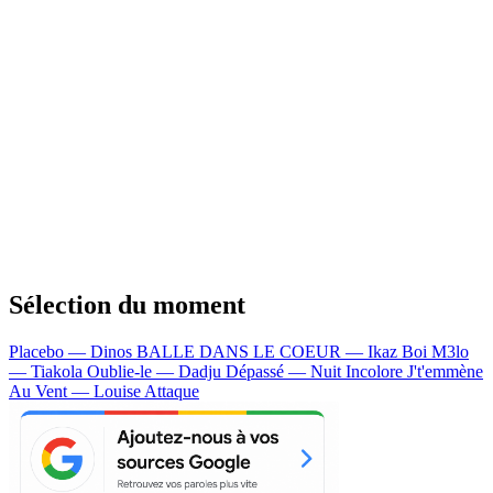
Sélection du moment
Placebo — Dinos
BALLE DANS LE COEUR — Ikaz Boi
M3lo
— Tiakola
Oublie-le — Dadju
Dépassé — Nuit Incolore
J't'emmène
Au Vent — Louise Attaque