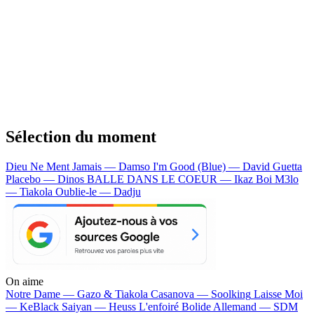
Sélection du moment
Dieu Ne Ment Jamais — Damso
I'm Good (Blue) — David Guetta
Placebo — Dinos
BALLE DANS LE COEUR — Ikaz Boi
M3lo
— Tiakola
Oublie-le — Dadju
On aime
Notre Dame —
Gazo & Tiakola
Casanova —
Soolking
Laisse Moi
—
KeBlack
Saiyan —
Heuss L'enfoiré
Bolide Allemand —
SDM