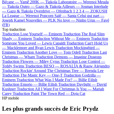
Bécane —
Yamê
200K —
Tiakola
Laboratoire —
Werenoi
Meuda
—
Tiakola
Outro —
Gazo & Tiakola
Ailleurs —
Josman
Interlude
—
Gazo & Tiakola
Overdrive —
Ofenbach
1 2 3 4 —
ZOKUSH
La League —
Werenoi
Popcorn Salé —
Santa
Celui qui part —
Joseph Kamel
Nouvelles —
PLK
No love —
Ninho
Urus —
Favé
(FR)
Top traduction
Traduction Lose Yourself —
Eminem
Traduction The Real Slim
Shady —
Eminem
Traduction Without Me —
Eminem
Traduction
Someone You Loved —
Lewis Capaldi
Traduction Can't Hold Us
—
Macklemore and Ryan Lewis
Traduction Mockingbird —
Eminem
Traduction Another Love —
Tom Odell
Traduction Last
Christmas —
Wham
Traduction Demons —
Imagine Dragons
Traduction Flowers —
Miley Cyrus
Traduction Lose Control —
Teddy Swims
Traduction BESO —
ROSALÍA & Rauw Alejandro
Traduction Rockin' Around The Christmas Tree —
Brenda Lee
Traduction The Magic Key —
One-T
Traduction Godzilla —
Eminem
Traduction What Was I Made For? —
Billie Eilish
Traduction Emorio —
Billie Eilish
Traduction Daylight —
David
Kushner
Traduction All I Want For Christmas Is You —
Mariah
Carey
Traduction Paint The Town Red —
Doja Cat
HP mobile
Les plus grands succès de Eric Prydz