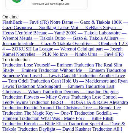
On aime
FlashBack —
Favé (FR)
Notre Dame —
Gazo & Tiakola
100K —
Gazo
Casanova —
Soolking
Laisse Moi —
KeBlack
Saiyan —
Heuss L'enfoiré
Bécane —
Yamê
200K —
Tiakola
Laboratoire —
Werenoi
Meuda —
Tiakola
Outro —
Gazo & Tiakola
Ailleurs —
Josman
Interlude —
Gazo & Tiakola
Overdrive —
Ofenbach
1 2 3
4 —
ZOKUSH
La League —
Werenoi
Celui qui part —
Joseph
Kamel
Nouvelles —
PLK
No love —
Ninho
Urus —
Favé (FR)
Top traduction
Traduction Lose Yourself —
Eminem
Traduction The Real Slim
Shady —
Eminem
Traduction Without Me —
Eminem
Traduction
Someone You Loved —
Lewis Capaldi
Traduction Another Love
—
Tom Odell
Traduction Can't Hold Us —
Macklemore and Ryan
Lewis
Traduction Mockingbird —
Eminem
Traduction Last
Christmas —
Wham
Traduction Demons —
Imagine Dragons
Traduction Flowers —
Miley Cyrus
Traduction Lose Control —
Teddy Swims
Traduction BESO —
ROSALÍA & Rauw Alejandro
Traduction Rockin' Around The Christmas Tree —
Brenda Lee
Traduction The Magic Key —
One-T
Traduction Godzilla —
Eminem
Traduction What Was I Made For? —
Billie Eilish
Traduction Emorio —
Billie Eilish
Traduction Special —
Dave &
Tiakola
Traduction Daylight —
David Kushner
Traduction All I