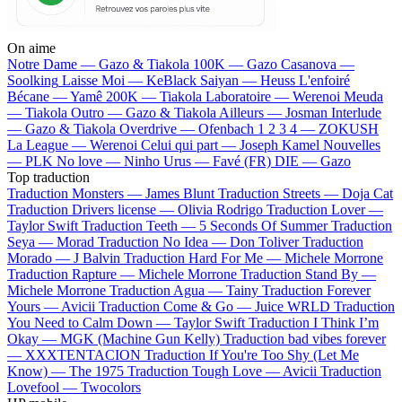
On aime
Notre Dame —
Gazo & Tiakola
100K —
Gazo
Casanova —
Soolking
Laisse Moi —
KeBlack
Saiyan —
Heuss L'enfoiré
Bécane —
Yamê
200K —
Tiakola
Laboratoire —
Werenoi
Meuda
—
Tiakola
Outro —
Gazo & Tiakola
Ailleurs —
Josman
Interlude
—
Gazo & Tiakola
Overdrive —
Ofenbach
1 2 3 4 —
ZOKUSH
La League —
Werenoi
Celui qui part —
Joseph Kamel
Nouvelles
—
PLK
No love —
Ninho
Urus —
Favé (FR)
DIE —
Gazo
Top traduction
Traduction Monsters —
James Blunt
Traduction Streets —
Doja Cat
Traduction Drivers license —
Olivia Rodrigo
Traduction Lover —
Taylor Swift
Traduction Teeth —
5 Seconds Of Summer
Traduction
Seya —
Morad
Traduction No Idea —
Don Toliver
Traduction
Morado —
J Balvin
Traduction Hard For Me —
Michele Morrone
Traduction Rapture —
Michele Morrone
Traduction Stand By —
Michele Morrone
Traduction Agua —
Tainy
Traduction Forever
Yours —
Avicii
Traduction Come & Go —
Juice WRLD
Traduction
You Need to Calm Down —
Taylor Swift
Traduction I Think I’m
Okay —
MGK (Machine Gun Kelly)
Traduction bad vibes forever
—
XXXTENTACION
Traduction If You're Too Shy (Let Me
Know) —
The 1975
Traduction Tough Love —
Avicii
Traduction
Lovefool —
Twocolors