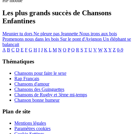
HP mobile
Les plus grands succès de Chansons
Enfantines
Meunier tu dors
Ne pleure pas Jeannette
Nous irons aux bois
Promenons nous dans les bois
Sur le pont d'Avignon
Un éléphant se
balançait
A
B
C
D
E
F
G
H
I
J
K
L
M
N
O
P
Q
R
S
T
U
V
W
X
Y
Z
0-9
Thématiques
Chansons pour faire le sexe
Rap Français
Chansons d'amour
Chansons des Guinguettes
Chansons de Rugby et 3ème mi-temps
Chanson bonne humeur
Plan de site
Mentions légales
Paramètres cookies
Cookie Settings