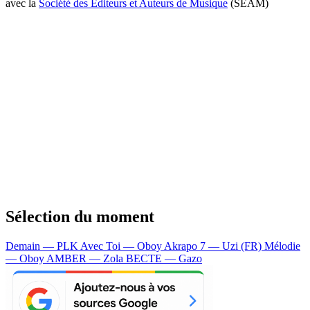
avec la
Société des Editeurs et Auteurs de Musique
(SEAM)
Sélection du moment
Demain — PLK
Avec Toi — Oboy
Akrapo 7 — Uzi (FR)
Mélodie
— Oboy
AMBER — Zola
BECTE — Gazo