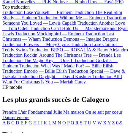
Kamel
Nouvelles —
PLK
No love —
Ninho
Urus —
Favé (FR)
Top traduction
Traduction Lose Yourself —
Eminem
Traduction The Real Slim
Shady —
Eminem
Traduction Without Me —
Eminem
Traduction
Someone You Loved —
Lewis Capaldi
Traduction Another Love
—
Tom Odell
Traduction Can't Hold Us —
Macklemore and Ryan
Lewis
Traduction Mockingbird —
Eminem
Traduction Last
Christmas —
Wham
Traduction Demons —
Imagine Dragons
Traduction Flowers —
Miley Cyrus
Traduction Lose Control —
Teddy Swims
Traduction BESO —
ROSALÍA & Rauw Alejandro
Traduction Rockin' Around The Christmas Tree —
Brenda Lee
Traduction The Magic Key —
One-T
Traduction Godzilla —
Eminem
Traduction What Was I Made For? —
Billie Eilish
Traduction Emorio —
Billie Eilish
Traduction Special —
Dave &
Tiakola
Traduction Daylight —
David Kushner
Traduction All I
Want For Christmas Is You —
Mariah Carey
HP mobile
Les plus grands succès de Calogero
Prendre L'air
Fondamental
Julie
Ma maison
On se sait par coeur
Danser encore
A
B
C
D
E
F
G
H
I
J
K
L
M
N
O
P
Q
R
S
T
U
V
W
X
Y
Z
0-9