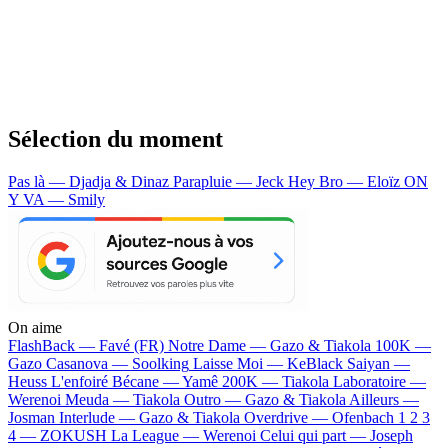
Sélection du moment
Pas là — Djadja & Dinaz
Parapluie — Jeck
Hey Bro — Eloïz
ON
Y VA — Smily
On aime
FlashBack —
Favé (FR)
Notre Dame —
Gazo & Tiakola
100K —
Gazo
Casanova —
Soolking
Laisse Moi —
KeBlack
Saiyan —
Heuss L'enfoiré
Bécane —
Yamê
200K —
Tiakola
Laboratoire —
Werenoi
Meuda —
Tiakola
Outro —
Gazo & Tiakola
Ailleurs —
Josman
Interlude —
Gazo & Tiakola
Overdrive —
Ofenbach
1 2 3
4 —
ZOKUSH
La League —
Werenoi
Celui qui part —
Joseph