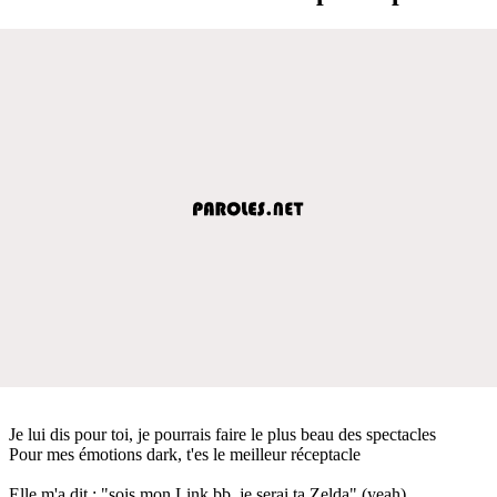
Je lui dis pour toi, je pourrais faire le plus beau des spectacles
Pour mes émotions dark, t'es le meilleur réceptacle
Elle m'a dit : "sois mon Link bb, je serai ta Zelda" (yeah)