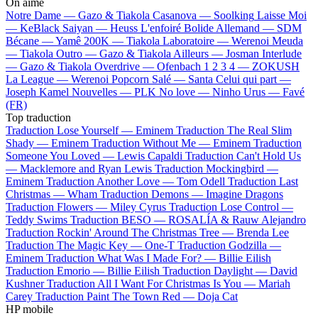
On aime
Notre Dame —
Gazo & Tiakola
Casanova —
Soolking
Laisse Moi
—
KeBlack
Saiyan —
Heuss L'enfoiré
Bolide Allemand —
SDM
Bécane —
Yamê
200K —
Tiakola
Laboratoire —
Werenoi
Meuda
—
Tiakola
Outro —
Gazo & Tiakola
Ailleurs —
Josman
Interlude
—
Gazo & Tiakola
Overdrive —
Ofenbach
1 2 3 4 —
ZOKUSH
La League —
Werenoi
Popcorn Salé —
Santa
Celui qui part —
Joseph Kamel
Nouvelles —
PLK
No love —
Ninho
Urus —
Favé
(FR)
Top traduction
Traduction Lose Yourself —
Eminem
Traduction The Real Slim
Shady —
Eminem
Traduction Without Me —
Eminem
Traduction
Someone You Loved —
Lewis Capaldi
Traduction Can't Hold Us
—
Macklemore and Ryan Lewis
Traduction Mockingbird —
Eminem
Traduction Another Love —
Tom Odell
Traduction Last
Christmas —
Wham
Traduction Demons —
Imagine Dragons
Traduction Flowers —
Miley Cyrus
Traduction Lose Control —
Teddy Swims
Traduction BESO —
ROSALÍA & Rauw Alejandro
Traduction Rockin' Around The Christmas Tree —
Brenda Lee
Traduction The Magic Key —
One-T
Traduction Godzilla —
Eminem
Traduction What Was I Made For? —
Billie Eilish
Traduction Emorio —
Billie Eilish
Traduction Daylight —
David
Kushner
Traduction All I Want For Christmas Is You —
Mariah
Carey
Traduction Paint The Town Red —
Doja Cat
HP mobile