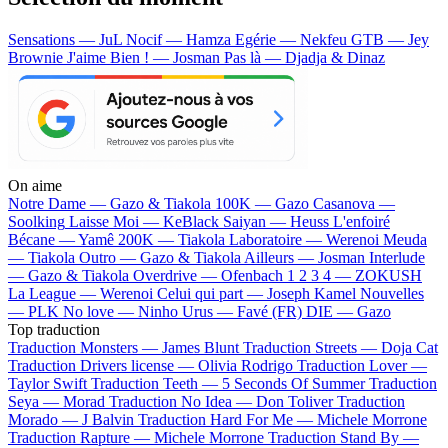
Sensations — JuL
Nocif — Hamza
Egérie — Nekfeu
GTB — Jey
Brownie
J'aime Bien ! — Josman
Pas là — Djadja & Dinaz
On aime
Notre Dame —
Gazo & Tiakola
100K —
Gazo
Casanova —
Soolking
Laisse Moi —
KeBlack
Saiyan —
Heuss L'enfoiré
Bécane —
Yamê
200K —
Tiakola
Laboratoire —
Werenoi
Meuda
—
Tiakola
Outro —
Gazo & Tiakola
Ailleurs —
Josman
Interlude
—
Gazo & Tiakola
Overdrive —
Ofenbach
1 2 3 4 —
ZOKUSH
La League —
Werenoi
Celui qui part —
Joseph Kamel
Nouvelles
—
PLK
No love —
Ninho
Urus —
Favé (FR)
DIE —
Gazo
Top traduction
Traduction Monsters —
James Blunt
Traduction Streets —
Doja Cat
Traduction Drivers license —
Olivia Rodrigo
Traduction Lover —
Taylor Swift
Traduction Teeth —
5 Seconds Of Summer
Traduction
Seya —
Morad
Traduction No Idea —
Don Toliver
Traduction
Morado —
J Balvin
Traduction Hard For Me —
Michele Morrone
Traduction Rapture —
Michele Morrone
Traduction Stand By —