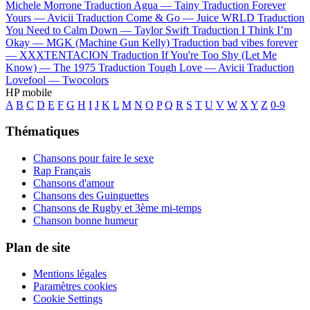
Michele Morrone
Traduction Agua —
Tainy
Traduction Forever
Yours —
Avicii
Traduction Come & Go —
Juice WRLD
Traduction
You Need to Calm Down —
Taylor Swift
Traduction I Think I’m
Okay —
MGK (Machine Gun Kelly)
Traduction bad vibes forever
—
XXXTENTACION
Traduction If You're Too Shy (Let Me
Know) —
The 1975
Traduction Tough Love —
Avicii
Traduction
Lovefool —
Twocolors
HP mobile
A
B
C
D
E
F
G
H
I
J
K
L
M
N
O
P
Q
R
S
T
U
V
W
X
Y
Z
0-9
Thématiques
Chansons pour faire le sexe
Rap Français
Chansons d'amour
Chansons des Guinguettes
Chansons de Rugby et 3ème mi-temps
Chanson bonne humeur
Plan de site
Mentions légales
Paramètres cookies
Cookie Settings