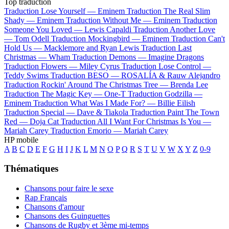
Top traduction
Traduction Lose Yourself —
Eminem
Traduction The Real Slim
Shady —
Eminem
Traduction Without Me —
Eminem
Traduction
Someone You Loved —
Lewis Capaldi
Traduction Another Love
—
Tom Odell
Traduction Mockingbird —
Eminem
Traduction Can't
Hold Us —
Macklemore and Ryan Lewis
Traduction Last
Christmas —
Wham
Traduction Demons —
Imagine Dragons
Traduction Flowers —
Miley Cyrus
Traduction Lose Control —
Teddy Swims
Traduction BESO —
ROSALÍA & Rauw Alejandro
Traduction Rockin' Around The Christmas Tree —
Brenda Lee
Traduction The Magic Key —
One-T
Traduction Godzilla —
Eminem
Traduction What Was I Made For? —
Billie Eilish
Traduction Special —
Dave & Tiakola
Traduction Paint The Town
Red —
Doja Cat
Traduction All I Want For Christmas Is You —
Mariah Carey
Traduction Emorio —
Mariah Carey
HP mobile
A
B
C
D
E
F
G
H
I
J
K
L
M
N
O
P
Q
R
S
T
U
V
W
X
Y
Z
0-9
Thématiques
Chansons pour faire le sexe
Rap Français
Chansons d'amour
Chansons des Guinguettes
Chansons de Rugby et 3ème mi-temps