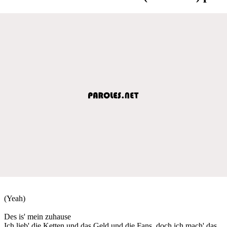
(Yeah)
Des is' mein zuhause
Ich lieb' die Ketten und das Geld und die Fans, doch ich mach' das,