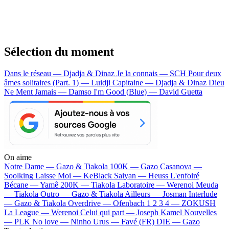
Sélection du moment
Dans le réseau — Djadja & Dinaz
Je la connais — SCH
Pour deux
âmes solitaires (Part. 1) — Luidji
Capitaine — Djadja & Dinaz
Dieu
Ne Ment Jamais — Damso
I'm Good (Blue) — David Guetta
On aime
Notre Dame —
Gazo & Tiakola
100K —
Gazo
Casanova —
Soolking
Laisse Moi —
KeBlack
Saiyan —
Heuss L'enfoiré
Bécane —
Yamê
200K —
Tiakola
Laboratoire —
Werenoi
Meuda
—
Tiakola
Outro —
Gazo & Tiakola
Ailleurs —
Josman
Interlude
—
Gazo & Tiakola
Overdrive —
Ofenbach
1 2 3 4 —
ZOKUSH
La League —
Werenoi
Celui qui part —
Joseph Kamel
Nouvelles
—
PLK
No love —
Ninho
Urus —
Favé (FR)
DIE —
Gazo