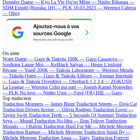
Dernière Danse — Kyo
La Vie Qu'on Mène — Ninho
Rihanna —
SDM
Emotif (Booska 1H) — PLK
10.03.2023 — Werenoi
Cabeza
— Oboy
On aime
Notre Dame —
Gazo & Tiakola
100K —
Gazo
Casanova —
Soolking
Laisse Moi —
KeBlack
Saiyan —
Heuss L'enfoiré
Bécane —
Yamê
200K —
Tiakola
Laboratoire —
Werenoi
Meuda
—
Tiakola
Outro —
Gazo & Tiakola
Ailleurs —
Josman
Interlude
—
Gazo & Tiakola
Overdrive —
Ofenbach
1 2 3 4 —
ZOKUSH
La League —
Werenoi
Celui qui part —
Joseph Kamel
Nouvelles
—
PLK
No love —
Ninho
Urus —
Favé (FR)
DIE —
Gazo
Top traduction
Traduction Monsters —
James Blunt
Traduction Streets —
Doja Cat
Traduction Drivers license —
Olivia Rodrigo
Traduction Lover —
Taylor Swift
Traduction Teeth —
5 Seconds Of Summer
Traduction
Seya —
Morad
Traduction No Idea —
Don Toliver
Traduction
Morado —
J Balvin
Traduction Hard For Me —
Michele Morrone
Traduction Rapture —
Michele Morrone
Traduction Stand By —
Michele Morrone
Traduction Agua —
Tainy
Traduction Forever