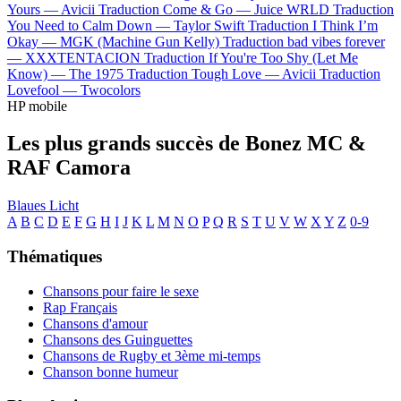
Yours —
Avicii
Traduction Come & Go —
Juice WRLD
Traduction
You Need to Calm Down —
Taylor Swift
Traduction I Think I’m
Okay —
MGK (Machine Gun Kelly)
Traduction bad vibes forever
—
XXXTENTACION
Traduction If You're Too Shy (Let Me
Know) —
The 1975
Traduction Tough Love —
Avicii
Traduction
Lovefool —
Twocolors
HP mobile
Les plus grands succès de Bonez MC &
RAF Camora
Blaues Licht
A
B
C
D
E
F
G
H
I
J
K
L
M
N
O
P
Q
R
S
T
U
V
W
X
Y
Z
0-9
Thématiques
Chansons pour faire le sexe
Rap Français
Chansons d'amour
Chansons des Guinguettes
Chansons de Rugby et 3ème mi-temps
Chanson bonne humeur