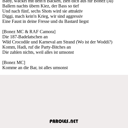
Baby, wackel mit dein'n Backen, zieh dich aus für Bonez (Ja)
Ballern nachts übern Kiez, der Bass so tief
Und nach fünf, sechs Shots wird sie attraktiv
Diggi, mach kein'n Krieg, wir sind aggressiv
Eine Faust in deine Fresse und du Bastard liegst
[Bonez MC & RAF Camora]
Die 187-Badelatschen an
Wild Crocodile und Karneval am Strand (Wo ist der Woddi?)
Komm, Hadi, ruf die Party-Bitches an
Die zahlen nichts, weil alles ist umsonst
[Bonez MC]
Komme an die Bar, ist alles umsonst