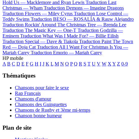
Hold Us —
Macklemore and Ryan Lewis
Traduction Last
Christmas —
Wham
Traduction Demons —
Imagine Dragons
Traduction Flowers —
Miley Cyrus
Traduction Lose Control —
Teddy Swims
Traduction BESO —
ROSALÍA & Rauw Alejandro
Traduction Rockin' Around The Christmas Tree —
Brenda Lee
Traduction The Magic Key —
One-T
Traduction Godzilla —
Eminem
Traduction What Was I Made For? —
Billie Eilish
Traduction Special —
Dave & Tiakola
Traduction Paint The Town
Red —
Doja Cat
Traduction All I Want For Christmas Is You —
Mariah Carey
Traduction Emorio —
Mariah Carey
HP mobile
A
B
C
D
E
F
G
H
I
J
K
L
M
N
O
P
Q
R
S
T
U
V
W
X
Y
Z
0-9
Thématiques
Chansons pour faire le sexe
Rap Français
Chansons d'amour
Chansons des Guinguettes
Chansons de Rugby et 3ème mi-temps
Chanson bonne humeur
Plan de site