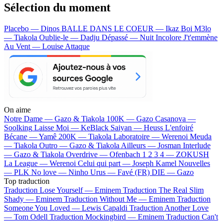
Sélection du moment
Placebo — Dinos
BALLE DANS LE COEUR — Ikaz Boi
M3lo
— Tiakola
Oublie-le — Dadju
Dépassé — Nuit Incolore
J't'emmène
Au Vent — Louise Attaque
On aime
Notre Dame —
Gazo & Tiakola
100K —
Gazo
Casanova —
Soolking
Laisse Moi —
KeBlack
Saiyan —
Heuss L'enfoiré
Bécane —
Yamê
200K —
Tiakola
Laboratoire —
Werenoi
Meuda
—
Tiakola
Outro —
Gazo & Tiakola
Ailleurs —
Josman
Interlude
—
Gazo & Tiakola
Overdrive —
Ofenbach
1 2 3 4 —
ZOKUSH
La League —
Werenoi
Celui qui part —
Joseph Kamel
Nouvelles
—
PLK
No love —
Ninho
Urus —
Favé (FR)
DIE —
Gazo
Top traduction
Traduction Lose Yourself —
Eminem
Traduction The Real Slim
Shady —
Eminem
Traduction Without Me —
Eminem
Traduction
Someone You Loved —
Lewis Capaldi
Traduction Another Love
—
Tom Odell
Traduction Mockingbird —
Eminem
Traduction Can't