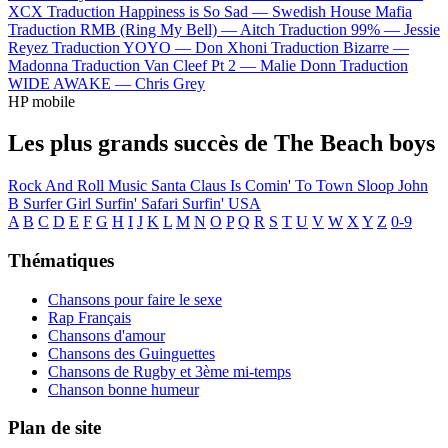
XCX
Traduction Happiness is So Sad —
Swedish House Mafia
Traduction RMB (Ring My Bell) —
Aitch
Traduction 99% —
Jessie
Reyez
Traduction YOYO —
Don Xhoni
Traduction Bizarre —
Madonna
Traduction Van Cleef Pt 2 —
Malie Donn
Traduction
WIDE AWAKE —
Chris Grey
HP mobile
Les plus grands succès de The Beach boys
Rock And Roll Music
Santa Claus Is Comin' To Town
Sloop John
B
Surfer Girl
Surfin' Safari
Surfin' USA
A
B
C
D
E
F
G
H
I
J
K
L
M
N
O
P
Q
R
S
T
U
V
W
X
Y
Z
0-9
Thématiques
Chansons pour faire le sexe
Rap Français
Chansons d'amour
Chansons des Guinguettes
Chansons de Rugby et 3ème mi-temps
Chanson bonne humeur
Plan de site