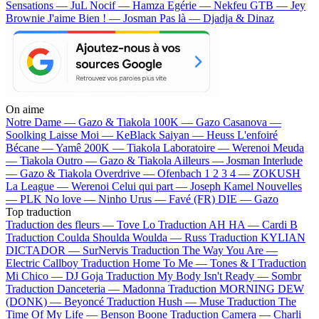
Sensations — JuL
Nocif — Hamza
Egérie — Nekfeu
GTB — Jey
Brownie
J'aime Bien ! — Josman
Pas là — Djadja & Dinaz
On aime
Notre Dame —
Gazo & Tiakola
100K —
Gazo
Casanova —
Soolking
Laisse Moi —
KeBlack
Saiyan —
Heuss L'enfoiré
Bécane —
Yamê
200K —
Tiakola
Laboratoire —
Werenoi
Meuda
—
Tiakola
Outro —
Gazo & Tiakola
Ailleurs —
Josman
Interlude
—
Gazo & Tiakola
Overdrive —
Ofenbach
1 2 3 4 —
ZOKUSH
La League —
Werenoi
Celui qui part —
Joseph Kamel
Nouvelles
—
PLK
No love —
Ninho
Urus —
Favé (FR)
DIE —
Gazo
Top traduction
Traduction des fleurs —
Tove Lo
Traduction AH HA —
Cardi B
Traduction Coulda Shoulda Woulda —
Russ
Traduction KYLIAN
DICTADOR —
SurNervis
Traduction The Way You Are —
Electric Callboy
Traduction Home To Me —
Tones & I
Traduction
Mi Chico —
DJ Goja
Traduction My Body Isn't Ready —
Sombr
Traduction Danceteria —
Madonna
Traduction MORNING DEW
(DONK) —
Beyoncé
Traduction Hush —
Muse
Traduction The
Time Of My Life —
Benson Boone
Traduction Camera —
Charli