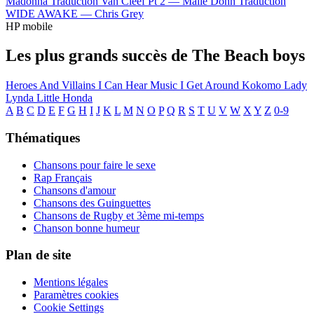
Madonna
Traduction Van Cleef Pt 2 —
Malie Donn
Traduction
WIDE AWAKE —
Chris Grey
HP mobile
Les plus grands succès de The Beach boys
Heroes And Villains
I Can Hear Music
I Get Around
Kokomo
Lady
Lynda
Little Honda
A
B
C
D
E
F
G
H
I
J
K
L
M
N
O
P
Q
R
S
T
U
V
W
X
Y
Z
0-9
Thématiques
Chansons pour faire le sexe
Rap Français
Chansons d'amour
Chansons des Guinguettes
Chansons de Rugby et 3ème mi-temps
Chanson bonne humeur
Plan de site
Mentions légales
Paramètres cookies
Cookie Settings