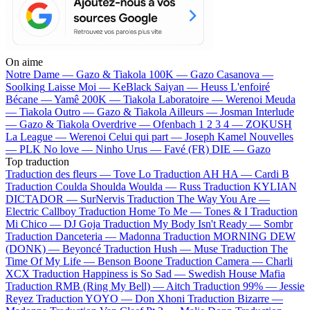
On aime
Notre Dame —
Gazo & Tiakola
100K —
Gazo
Casanova —
Soolking
Laisse Moi —
KeBlack
Saiyan —
Heuss L'enfoiré
Bécane —
Yamê
200K —
Tiakola
Laboratoire —
Werenoi
Meuda
—
Tiakola
Outro —
Gazo & Tiakola
Ailleurs —
Josman
Interlude
—
Gazo & Tiakola
Overdrive —
Ofenbach
1 2 3 4 —
ZOKUSH
La League —
Werenoi
Celui qui part —
Joseph Kamel
Nouvelles
—
PLK
No love —
Ninho
Urus —
Favé (FR)
DIE —
Gazo
Top traduction
Traduction des fleurs —
Tove Lo
Traduction AH HA —
Cardi B
Traduction Coulda Shoulda Woulda —
Russ
Traduction KYLIAN
DICTADOR —
SurNervis
Traduction The Way You Are —
Electric Callboy
Traduction Home To Me —
Tones & I
Traduction
Mi Chico —
DJ Goja
Traduction My Body Isn't Ready —
Sombr
Traduction Danceteria —
Madonna
Traduction MORNING DEW
(DONK) —
Beyoncé
Traduction Hush —
Muse
Traduction The
Time Of My Life —
Benson Boone
Traduction Camera —
Charli
XCX
Traduction Happiness is So Sad —
Swedish House Mafia
Traduction RMB (Ring My Bell) —
Aitch
Traduction 99% —
Jessie
Reyez
Traduction YOYO —
Don Xhoni
Traduction Bizarre —