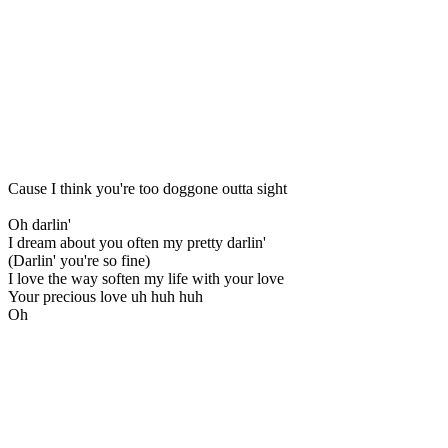
Cause I think you're too doggone outta sight
Oh darlin'
I dream about you often my pretty darlin'
(Darlin' you're so fine)
I love the way soften my life with your love
Your precious love uh huh huh
Oh