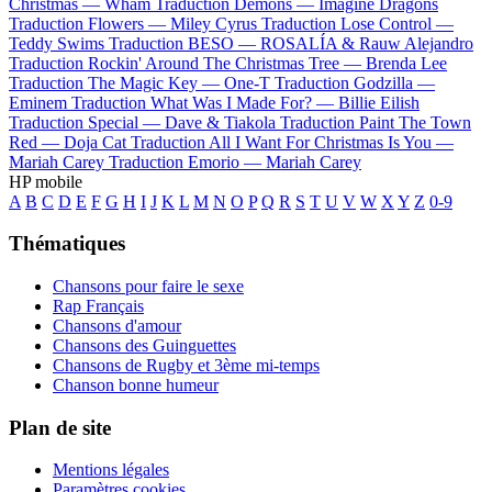
Christmas —
Wham
Traduction Demons —
Imagine Dragons
Traduction Flowers —
Miley Cyrus
Traduction Lose Control —
Teddy Swims
Traduction BESO —
ROSALÍA & Rauw Alejandro
Traduction Rockin' Around The Christmas Tree —
Brenda Lee
Traduction The Magic Key —
One-T
Traduction Godzilla —
Eminem
Traduction What Was I Made For? —
Billie Eilish
Traduction Special —
Dave & Tiakola
Traduction Paint The Town
Red —
Doja Cat
Traduction All I Want For Christmas Is You —
Mariah Carey
Traduction Emorio —
Mariah Carey
HP mobile
A
B
C
D
E
F
G
H
I
J
K
L
M
N
O
P
Q
R
S
T
U
V
W
X
Y
Z
0-9
Thématiques
Chansons pour faire le sexe
Rap Français
Chansons d'amour
Chansons des Guinguettes
Chansons de Rugby et 3ème mi-temps
Chanson bonne humeur
Plan de site
Mentions légales
Paramètres cookies