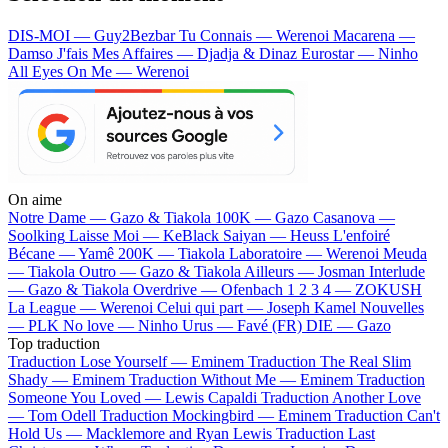
DIS-MOI — Guy2Bezbar
Tu Connais — Werenoi
Macarena —
Damso
J'fais Mes Affaires — Djadja & Dinaz
Eurostar — Ninho
All Eyes On Me — Werenoi
On aime
Notre Dame —
Gazo & Tiakola
100K —
Gazo
Casanova —
Soolking
Laisse Moi —
KeBlack
Saiyan —
Heuss L'enfoiré
Bécane —
Yamê
200K —
Tiakola
Laboratoire —
Werenoi
Meuda
—
Tiakola
Outro —
Gazo & Tiakola
Ailleurs —
Josman
Interlude
—
Gazo & Tiakola
Overdrive —
Ofenbach
1 2 3 4 —
ZOKUSH
La League —
Werenoi
Celui qui part —
Joseph Kamel
Nouvelles
—
PLK
No love —
Ninho
Urus —
Favé (FR)
DIE —
Gazo
Top traduction
Traduction Lose Yourself —
Eminem
Traduction The Real Slim
Shady —
Eminem
Traduction Without Me —
Eminem
Traduction
Someone You Loved —
Lewis Capaldi
Traduction Another Love
—
Tom Odell
Traduction Mockingbird —
Eminem
Traduction Can't
Hold Us —
Macklemore and Ryan Lewis
Traduction Last