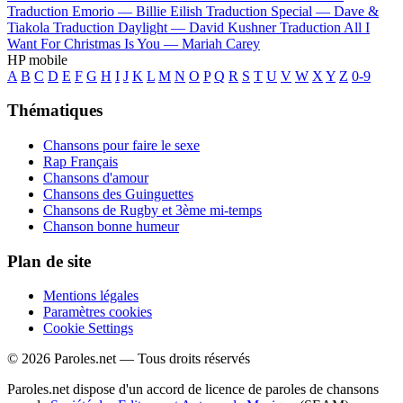
Traduction Emorio —
Billie Eilish
Traduction Special —
Dave &
Tiakola
Traduction Daylight —
David Kushner
Traduction All I
Want For Christmas Is You —
Mariah Carey
HP mobile
A
B
C
D
E
F
G
H
I
J
K
L
M
N
O
P
Q
R
S
T
U
V
W
X
Y
Z
0-9
Thématiques
Chansons pour faire le sexe
Rap Français
Chansons d'amour
Chansons des Guinguettes
Chansons de Rugby et 3ème mi-temps
Chanson bonne humeur
Plan de site
Mentions légales
Paramètres cookies
Cookie Settings
© 2026 Paroles.net — Tous droits réservés
Paroles.net dispose d'un accord de licence de paroles de chansons