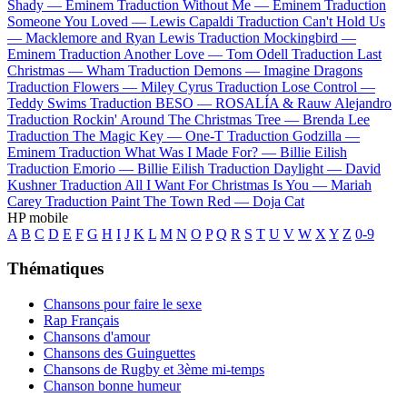
Shady —
Eminem
Traduction Without Me —
Eminem
Traduction
Someone You Loved —
Lewis Capaldi
Traduction Can't Hold Us
—
Macklemore and Ryan Lewis
Traduction Mockingbird —
Eminem
Traduction Another Love —
Tom Odell
Traduction Last
Christmas —
Wham
Traduction Demons —
Imagine Dragons
Traduction Flowers —
Miley Cyrus
Traduction Lose Control —
Teddy Swims
Traduction BESO —
ROSALÍA & Rauw Alejandro
Traduction Rockin' Around The Christmas Tree —
Brenda Lee
Traduction The Magic Key —
One-T
Traduction Godzilla —
Eminem
Traduction What Was I Made For? —
Billie Eilish
Traduction Emorio —
Billie Eilish
Traduction Daylight —
David
Kushner
Traduction All I Want For Christmas Is You —
Mariah
Carey
Traduction Paint The Town Red —
Doja Cat
HP mobile
A
B
C
D
E
F
G
H
I
J
K
L
M
N
O
P
Q
R
S
T
U
V
W
X
Y
Z
0-9
Thématiques
Chansons pour faire le sexe
Rap Français
Chansons d'amour
Chansons des Guinguettes
Chansons de Rugby et 3ème mi-temps
Chanson bonne humeur