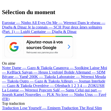
Sélection du moment
Eurostar — Ninho
All Eyes On Me — Werenoi
Dans le réseau —
Djadja & Dinaz
Je la connais — SCH
Pour deux âmes solitaires
(Part. 1) — Luidji
Capitaine — Djadja & Dinaz
On aime
Notre Dame —
Gazo & Tiakola
Casanova —
Soolking
Laisse Moi
—
KeBlack
Saiyan —
Heuss L'enfoiré
Bolide Allemand —
SDM
Bécane —
Yamê
200K —
Tiakola
Laboratoire —
Werenoi
Meuda
—
Tiakola
Outro —
Gazo & Tiakola
Ailleurs —
Josman
Interlude
—
Gazo & Tiakola
Overdrive —
Ofenbach
1 2 3 4 —
ZOKUSH
La League —
Werenoi
Popcorn Salé —
Santa
Celui qui part —
Joseph Kamel
Nouvelles —
PLK
No love —
Ninho
Urus —
Favé
(FR)
Top traduction
Traduction Lose Yourself —
Eminem
Traduction The Real Slim