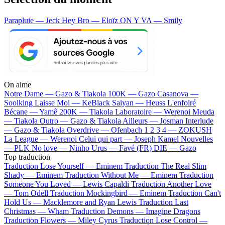
Parapluie — Jeck
Hey Bro — Eloïz
ON Y VA — Smily
On aime
Notre Dame —
Gazo & Tiakola
100K —
Gazo
Casanova —
Soolking
Laisse Moi —
KeBlack
Saiyan —
Heuss L'enfoiré
Bécane —
Yamê
200K —
Tiakola
Laboratoire —
Werenoi
Meuda
—
Tiakola
Outro —
Gazo & Tiakola
Ailleurs —
Josman
Interlude
—
Gazo & Tiakola
Overdrive —
Ofenbach
1 2 3 4 —
ZOKUSH
La League —
Werenoi
Celui qui part —
Joseph Kamel
Nouvelles
—
PLK
No love —
Ninho
Urus —
Favé (FR)
DIE —
Gazo
Top traduction
Traduction Lose Yourself —
Eminem
Traduction The Real Slim
Shady —
Eminem
Traduction Without Me —
Eminem
Traduction
Someone You Loved —
Lewis Capaldi
Traduction Another Love
—
Tom Odell
Traduction Mockingbird —
Eminem
Traduction Can't
Hold Us —
Macklemore and Ryan Lewis
Traduction Last
Christmas —
Wham
Traduction Demons —
Imagine Dragons
Traduction Flowers —
Miley Cyrus
Traduction Lose Control —