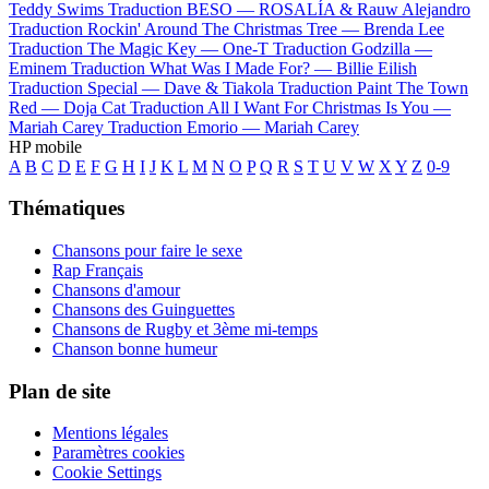
Teddy Swims
Traduction BESO —
ROSALÍA & Rauw Alejandro
Traduction Rockin' Around The Christmas Tree —
Brenda Lee
Traduction The Magic Key —
One-T
Traduction Godzilla —
Eminem
Traduction What Was I Made For? —
Billie Eilish
Traduction Special —
Dave & Tiakola
Traduction Paint The Town
Red —
Doja Cat
Traduction All I Want For Christmas Is You —
Mariah Carey
Traduction Emorio —
Mariah Carey
HP mobile
A
B
C
D
E
F
G
H
I
J
K
L
M
N
O
P
Q
R
S
T
U
V
W
X
Y
Z
0-9
Thématiques
Chansons pour faire le sexe
Rap Français
Chansons d'amour
Chansons des Guinguettes
Chansons de Rugby et 3ème mi-temps
Chanson bonne humeur
Plan de site
Mentions légales
Paramètres cookies
Cookie Settings