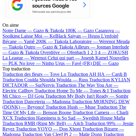
On aime
Notre Dame —
Gazo & Tiakola
100K —
Gazo
Casanova —
Soolking
Laisse Moi —
KeBlack
Saiyan —
Heuss L'enfoiré
Bécane —
Yamê
200K —
Tiakola
Laboratoire —
Werenoi
Meuda
—
Tiakola
Outro —
Gazo & Tiakola
Ailleurs —
Josman
Interlude
—
Gazo & Tiakola
Overdrive —
Ofenbach
1 2 3 4 —
ZOKUSH
La League —
Werenoi
Celui qui part —
Joseph Kamel
Nouvelles
—
PLK
No love —
Ninho
Urus —
Favé (FR)
DIE —
Gazo
Top traduction
Traduction des fleurs —
Tove Lo
Traduction AH HA —
Cardi B
Traduction Coulda Shoulda Woulda —
Russ
Traduction KYLIAN
DICTADOR —
SurNervis
Traduction The Way You Are —
Electric Callboy
Traduction Home To Me —
Tones & I
Traduction
Mi Chico —
DJ Goja
Traduction My Body Isn't Ready —
Sombr
Traduction Danceteria —
Madonna
Traduction MORNING DEW
(DONK) —
Beyoncé
Traduction Hush —
Muse
Traduction The
Time Of My Life —
Benson Boone
Traduction Camera —
Charli
XCX
Traduction Happiness is So Sad —
Swedish House Mafia
Traduction RMB (Ring My Bell) —
Aitch
Traduction 99% —
Jessie
Reyez
Traduction YOYO —
Don Xhoni
Traduction Bizarre —
Madonna
Traduction Van Cleef Pt 2 —
Malie Donn
Traduction