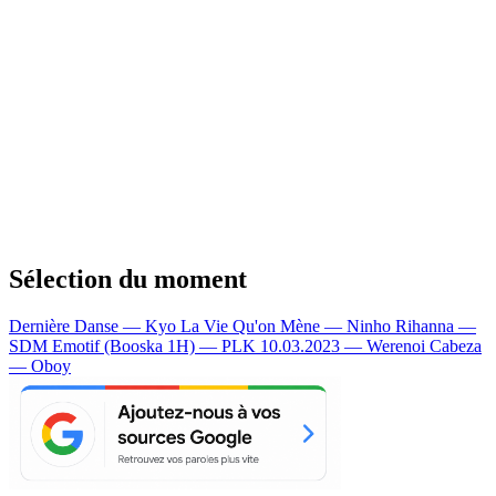
Sélection du moment
Dernière Danse — Kyo
La Vie Qu'on Mène — Ninho
Rihanna —
SDM
Emotif (Booska 1H) — PLK
10.03.2023 — Werenoi
Cabeza
— Oboy