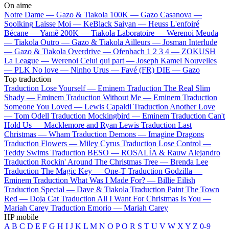
On aime
Notre Dame —
Gazo & Tiakola
100K —
Gazo
Casanova —
Soolking
Laisse Moi —
KeBlack
Saiyan —
Heuss L'enfoiré
Bécane —
Yamê
200K —
Tiakola
Laboratoire —
Werenoi
Meuda
—
Tiakola
Outro —
Gazo & Tiakola
Ailleurs —
Josman
Interlude
—
Gazo & Tiakola
Overdrive —
Ofenbach
1 2 3 4 —
ZOKUSH
La League —
Werenoi
Celui qui part —
Joseph Kamel
Nouvelles
—
PLK
No love —
Ninho
Urus —
Favé (FR)
DIE —
Gazo
Top traduction
Traduction Lose Yourself —
Eminem
Traduction The Real Slim
Shady —
Eminem
Traduction Without Me —
Eminem
Traduction
Someone You Loved —
Lewis Capaldi
Traduction Another Love
—
Tom Odell
Traduction Mockingbird —
Eminem
Traduction Can't
Hold Us —
Macklemore and Ryan Lewis
Traduction Last
Christmas —
Wham
Traduction Demons —
Imagine Dragons
Traduction Flowers —
Miley Cyrus
Traduction Lose Control —
Teddy Swims
Traduction BESO —
ROSALÍA & Rauw Alejandro
Traduction Rockin' Around The Christmas Tree —
Brenda Lee
Traduction The Magic Key —
One-T
Traduction Godzilla —
Eminem
Traduction What Was I Made For? —
Billie Eilish
Traduction Special —
Dave & Tiakola
Traduction Paint The Town
Red —
Doja Cat
Traduction All I Want For Christmas Is You —
Mariah Carey
Traduction Emorio —
Mariah Carey
HP mobile
A
B
C
D
E
F
G
H
I
J
K
L
M
N
O
P
Q
R
S
T
U
V
W
X
Y
Z
0-9