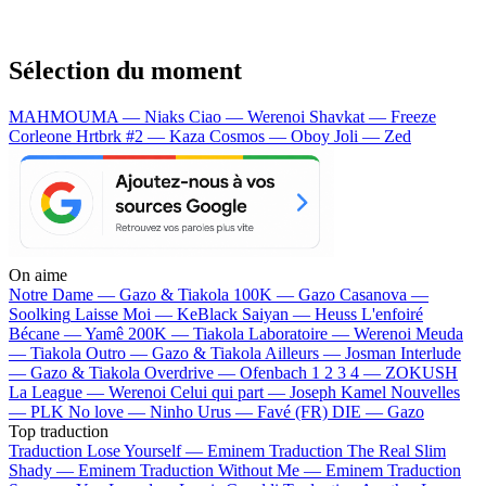
Sélection du moment
MAHMOUMA — Niaks
Ciao — Werenoi
Shavkat — Freeze
Corleone
Hrtbrk #2 — Kaza
Cosmos — Oboy
Joli — Zed
On aime
Notre Dame —
Gazo & Tiakola
100K —
Gazo
Casanova —
Soolking
Laisse Moi —
KeBlack
Saiyan —
Heuss L'enfoiré
Bécane —
Yamê
200K —
Tiakola
Laboratoire —
Werenoi
Meuda
—
Tiakola
Outro —
Gazo & Tiakola
Ailleurs —
Josman
Interlude
—
Gazo & Tiakola
Overdrive —
Ofenbach
1 2 3 4 —
ZOKUSH
La League —
Werenoi
Celui qui part —
Joseph Kamel
Nouvelles
—
PLK
No love —
Ninho
Urus —
Favé (FR)
DIE —
Gazo
Top traduction
Traduction Lose Yourself —
Eminem
Traduction The Real Slim
Shady —
Eminem
Traduction Without Me —
Eminem
Traduction