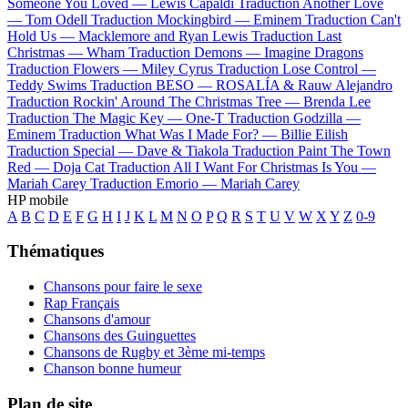
Someone You Loved —
Lewis Capaldi
Traduction Another Love
—
Tom Odell
Traduction Mockingbird —
Eminem
Traduction Can't
Hold Us —
Macklemore and Ryan Lewis
Traduction Last
Christmas —
Wham
Traduction Demons —
Imagine Dragons
Traduction Flowers —
Miley Cyrus
Traduction Lose Control —
Teddy Swims
Traduction BESO —
ROSALÍA & Rauw Alejandro
Traduction Rockin' Around The Christmas Tree —
Brenda Lee
Traduction The Magic Key —
One-T
Traduction Godzilla —
Eminem
Traduction What Was I Made For? —
Billie Eilish
Traduction Special —
Dave & Tiakola
Traduction Paint The Town
Red —
Doja Cat
Traduction All I Want For Christmas Is You —
Mariah Carey
Traduction Emorio —
Mariah Carey
HP mobile
A
B
C
D
E
F
G
H
I
J
K
L
M
N
O
P
Q
R
S
T
U
V
W
X
Y
Z
0-9
Thématiques
Chansons pour faire le sexe
Rap Français
Chansons d'amour
Chansons des Guinguettes
Chansons de Rugby et 3ème mi-temps
Chanson bonne humeur
Plan de site