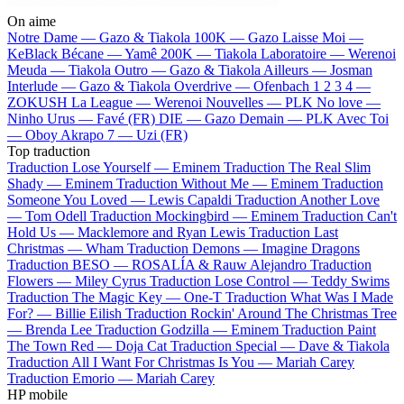
On aime
Notre Dame —
Gazo & Tiakola
100K —
Gazo
Laisse Moi —
KeBlack
Bécane —
Yamê
200K —
Tiakola
Laboratoire —
Werenoi
Meuda —
Tiakola
Outro —
Gazo & Tiakola
Ailleurs —
Josman
Interlude —
Gazo & Tiakola
Overdrive —
Ofenbach
1 2 3 4 —
ZOKUSH
La League —
Werenoi
Nouvelles —
PLK
No love —
Ninho
Urus —
Favé (FR)
DIE —
Gazo
Demain —
PLK
Avec Toi
—
Oboy
Akrapo 7 —
Uzi (FR)
Top traduction
Traduction Lose Yourself —
Eminem
Traduction The Real Slim
Shady —
Eminem
Traduction Without Me —
Eminem
Traduction
Someone You Loved —
Lewis Capaldi
Traduction Another Love
—
Tom Odell
Traduction Mockingbird —
Eminem
Traduction Can't
Hold Us —
Macklemore and Ryan Lewis
Traduction Last
Christmas —
Wham
Traduction Demons —
Imagine Dragons
Traduction BESO —
ROSALÍA & Rauw Alejandro
Traduction
Flowers —
Miley Cyrus
Traduction Lose Control —
Teddy Swims
Traduction The Magic Key —
One-T
Traduction What Was I Made
For? —
Billie Eilish
Traduction Rockin' Around The Christmas Tree
—
Brenda Lee
Traduction Godzilla —
Eminem
Traduction Paint
The Town Red —
Doja Cat
Traduction Special —
Dave & Tiakola
Traduction All I Want For Christmas Is You —
Mariah Carey
Traduction Emorio —
Mariah Carey
HP mobile