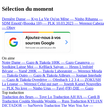
Sélection du moment
Dernière Danse — Kyo
La Vie Qu'on Mène — Ninho
Rihanna —
SDM
Emotif (Booska 1H) — PLK
10.03.2023 — Werenoi
Cabeza
— Oboy
On aime
Notre Dame —
Gazo & Tiakola
100K —
Gazo
Casanova —
Soolking
Laisse Moi —
KeBlack
Saiyan —
Heuss L'enfoiré
Bécane —
Yamê
200K —
Tiakola
Laboratoire —
Werenoi
Meuda
—
Tiakola
Outro —
Gazo & Tiakola
Ailleurs —
Josman
Interlude
—
Gazo & Tiakola
Overdrive —
Ofenbach
1 2 3 4 —
ZOKUSH
La League —
Werenoi
Celui qui part —
Joseph Kamel
Nouvelles
—
PLK
No love —
Ninho
Urus —
Favé (FR)
DIE —
Gazo
Top traduction
Traduction des fleurs —
Tove Lo
Traduction AH HA —
Cardi B
Traduction Coulda Shoulda Woulda —
Russ
Traduction KYLIAN
DICTADOR —
SurNervis
Traduction The Way You Are —