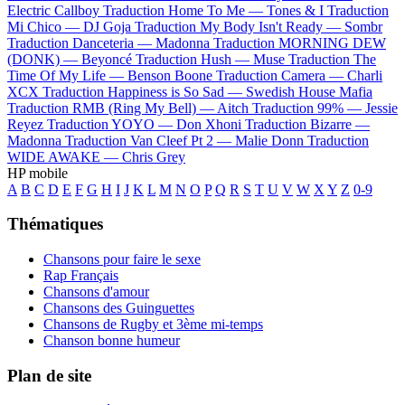
Electric Callboy
Traduction Home To Me —
Tones & I
Traduction
Mi Chico —
DJ Goja
Traduction My Body Isn't Ready —
Sombr
Traduction Danceteria —
Madonna
Traduction MORNING DEW
(DONK) —
Beyoncé
Traduction Hush —
Muse
Traduction The
Time Of My Life —
Benson Boone
Traduction Camera —
Charli
XCX
Traduction Happiness is So Sad —
Swedish House Mafia
Traduction RMB (Ring My Bell) —
Aitch
Traduction 99% —
Jessie
Reyez
Traduction YOYO —
Don Xhoni
Traduction Bizarre —
Madonna
Traduction Van Cleef Pt 2 —
Malie Donn
Traduction
WIDE AWAKE —
Chris Grey
HP mobile
A
B
C
D
E
F
G
H
I
J
K
L
M
N
O
P
Q
R
S
T
U
V
W
X
Y
Z
0-9
Thématiques
Chansons pour faire le sexe
Rap Français
Chansons d'amour
Chansons des Guinguettes
Chansons de Rugby et 3ème mi-temps
Chanson bonne humeur
Plan de site