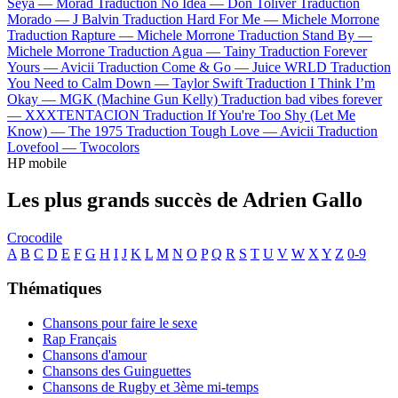
Seya —
Morad
Traduction No Idea —
Don Toliver
Traduction
Morado —
J Balvin
Traduction Hard For Me —
Michele Morrone
Traduction Rapture —
Michele Morrone
Traduction Stand By —
Michele Morrone
Traduction Agua —
Tainy
Traduction Forever
Yours —
Avicii
Traduction Come & Go —
Juice WRLD
Traduction
You Need to Calm Down —
Taylor Swift
Traduction I Think I’m
Okay —
MGK (Machine Gun Kelly)
Traduction bad vibes forever
—
XXXTENTACION
Traduction If You're Too Shy (Let Me
Know) —
The 1975
Traduction Tough Love —
Avicii
Traduction
Lovefool —
Twocolors
HP mobile
Les plus grands succès de Adrien Gallo
Crocodile
A
B
C
D
E
F
G
H
I
J
K
L
M
N
O
P
Q
R
S
T
U
V
W
X
Y
Z
0-9
Thématiques
Chansons pour faire le sexe
Rap Français
Chansons d'amour
Chansons des Guinguettes
Chansons de Rugby et 3ème mi-temps