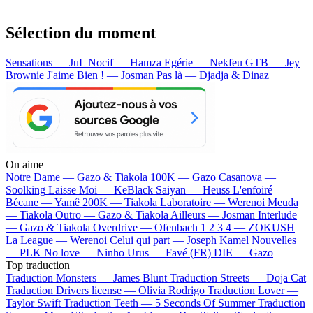
Sélection du moment
Sensations — JuL
Nocif — Hamza
Egérie — Nekfeu
GTB — Jey
Brownie
J'aime Bien ! — Josman
Pas là — Djadja & Dinaz
On aime
Notre Dame —
Gazo & Tiakola
100K —
Gazo
Casanova —
Soolking
Laisse Moi —
KeBlack
Saiyan —
Heuss L'enfoiré
Bécane —
Yamê
200K —
Tiakola
Laboratoire —
Werenoi
Meuda
—
Tiakola
Outro —
Gazo & Tiakola
Ailleurs —
Josman
Interlude
—
Gazo & Tiakola
Overdrive —
Ofenbach
1 2 3 4 —
ZOKUSH
La League —
Werenoi
Celui qui part —
Joseph Kamel
Nouvelles
—
PLK
No love —
Ninho
Urus —
Favé (FR)
DIE —
Gazo
Top traduction
Traduction Monsters —
James Blunt
Traduction Streets —
Doja Cat
Traduction Drivers license —
Olivia Rodrigo
Traduction Lover —
Taylor Swift
Traduction Teeth —
5 Seconds Of Summer
Traduction