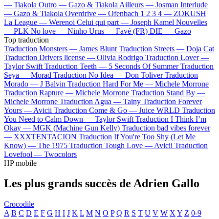
—
Tiakola
Outro —
Gazo & Tiakola
Ailleurs —
Josman
Interlude
—
Gazo & Tiakola
Overdrive —
Ofenbach
1 2 3 4 —
ZOKUSH
La League —
Werenoi
Celui qui part —
Joseph Kamel
Nouvelles
—
PLK
No love —
Ninho
Urus —
Favé (FR)
DIE —
Gazo
Top traduction
Traduction Monsters —
James Blunt
Traduction Streets —
Doja Cat
Traduction Drivers license —
Olivia Rodrigo
Traduction Lover —
Taylor Swift
Traduction Teeth —
5 Seconds Of Summer
Traduction
Seya —
Morad
Traduction No Idea —
Don Toliver
Traduction
Morado —
J Balvin
Traduction Hard For Me —
Michele Morrone
Traduction Rapture —
Michele Morrone
Traduction Stand By —
Michele Morrone
Traduction Agua —
Tainy
Traduction Forever
Yours —
Avicii
Traduction Come & Go —
Juice WRLD
Traduction
You Need to Calm Down —
Taylor Swift
Traduction I Think I’m
Okay —
MGK (Machine Gun Kelly)
Traduction bad vibes forever
—
XXXTENTACION
Traduction If You're Too Shy (Let Me
Know) —
The 1975
Traduction Tough Love —
Avicii
Traduction
Lovefool —
Twocolors
HP mobile
Les plus grands succès de Adrien Gallo
Crocodile
A
B
C
D
E
F
G
H
I
J
K
L
M
N
O
P
Q
R
S
T
U
V
W
X
Y
Z
0-9