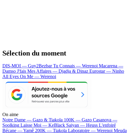
Sélection du moment
DIS-MOI — Guy2Bezbar
Tu Connais — Werenoi
Macarena —
Damso
J'fais Mes Affaires — Djadja & Dinaz
Eurostar — Ninho
All Eyes On Me — Werenoi
On aime
Notre Dame —
Gazo & Tiakola
100K —
Gazo
Casanova —
Soolking
Laisse Moi —
KeBlack
Saiyan —
Heuss L'enfoiré
Bécane —
Yamê
200K —
Tiakola
Laboratoire —
Werenoi
Meuda