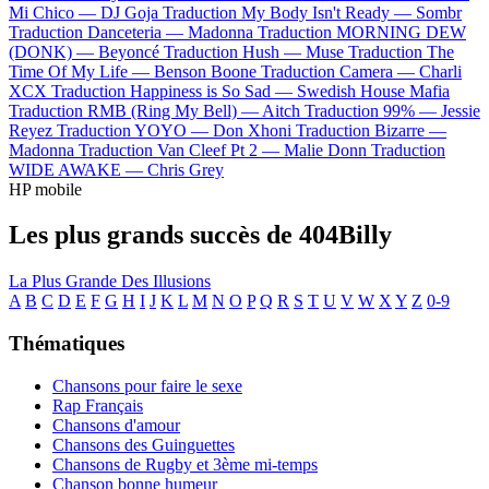
Mi Chico —
DJ Goja
Traduction My Body Isn't Ready —
Sombr
Traduction Danceteria —
Madonna
Traduction MORNING DEW
(DONK) —
Beyoncé
Traduction Hush —
Muse
Traduction The
Time Of My Life —
Benson Boone
Traduction Camera —
Charli
XCX
Traduction Happiness is So Sad —
Swedish House Mafia
Traduction RMB (Ring My Bell) —
Aitch
Traduction 99% —
Jessie
Reyez
Traduction YOYO —
Don Xhoni
Traduction Bizarre —
Madonna
Traduction Van Cleef Pt 2 —
Malie Donn
Traduction
WIDE AWAKE —
Chris Grey
HP mobile
Les plus grands succès de 404Billy
La Plus Grande Des Illusions
A
B
C
D
E
F
G
H
I
J
K
L
M
N
O
P
Q
R
S
T
U
V
W
X
Y
Z
0-9
Thématiques
Chansons pour faire le sexe
Rap Français
Chansons d'amour
Chansons des Guinguettes
Chansons de Rugby et 3ème mi-temps
Chanson bonne humeur