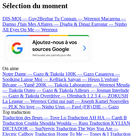
Sélection du moment
DIS-MOI — Guy2Bezbar
Tu Connais — Werenoi
Macarena —
Damso
J'fais Mes Affaires — Djadja & Dinaz
Eurostar — Ninho
All Eyes On Me — Werenoi
On aime
Notre Dame —
Gazo & Tiakola
100K —
Gazo
Casanova —
Soolking
Laisse Moi —
KeBlack
Saiyan —
Heuss L'enfoiré
Bécane —
Yamê
200K —
Tiakola
Laboratoire —
Werenoi
Meuda
—
Tiakola
Outro —
Gazo & Tiakola
Ailleurs —
Josman
Interlude
—
Gazo & Tiakola
Overdrive —
Ofenbach
1 2 3 4 —
ZOKUSH
La League —
Werenoi
Celui qui part —
Joseph Kamel
Nouvelles
—
PLK
No love —
Ninho
Urus —
Favé (FR)
DIE —
Gazo
Top traduction
Traduction des fleurs —
Tove Lo
Traduction AH HA —
Cardi B
Traduction Coulda Shoulda Woulda —
Russ
Traduction KYLIAN
DICTADOR —
SurNervis
Traduction The Way You Are —
Electric Callboy
Traduction Home To Me —
Tones & I
Traduction