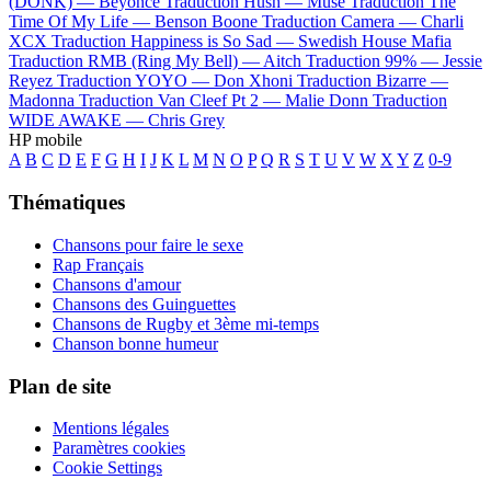
(DONK) —
Beyoncé
Traduction Hush —
Muse
Traduction The
Time Of My Life —
Benson Boone
Traduction Camera —
Charli
XCX
Traduction Happiness is So Sad —
Swedish House Mafia
Traduction RMB (Ring My Bell) —
Aitch
Traduction 99% —
Jessie
Reyez
Traduction YOYO —
Don Xhoni
Traduction Bizarre —
Madonna
Traduction Van Cleef Pt 2 —
Malie Donn
Traduction
WIDE AWAKE —
Chris Grey
HP mobile
A
B
C
D
E
F
G
H
I
J
K
L
M
N
O
P
Q
R
S
T
U
V
W
X
Y
Z
0-9
Thématiques
Chansons pour faire le sexe
Rap Français
Chansons d'amour
Chansons des Guinguettes
Chansons de Rugby et 3ème mi-temps
Chanson bonne humeur
Plan de site
Mentions légales
Paramètres cookies
Cookie Settings