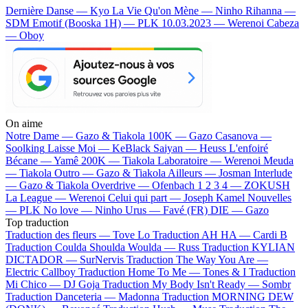
Dernière Danse — Kyo
La Vie Qu'on Mène — Ninho
Rihanna —
SDM
Emotif (Booska 1H) — PLK
10.03.2023 — Werenoi
Cabeza
— Oboy
On aime
Notre Dame —
Gazo & Tiakola
100K —
Gazo
Casanova —
Soolking
Laisse Moi —
KeBlack
Saiyan —
Heuss L'enfoiré
Bécane —
Yamê
200K —
Tiakola
Laboratoire —
Werenoi
Meuda
—
Tiakola
Outro —
Gazo & Tiakola
Ailleurs —
Josman
Interlude
—
Gazo & Tiakola
Overdrive —
Ofenbach
1 2 3 4 —
ZOKUSH
La League —
Werenoi
Celui qui part —
Joseph Kamel
Nouvelles
—
PLK
No love —
Ninho
Urus —
Favé (FR)
DIE —
Gazo
Top traduction
Traduction des fleurs —
Tove Lo
Traduction AH HA —
Cardi B
Traduction Coulda Shoulda Woulda —
Russ
Traduction KYLIAN
DICTADOR —
SurNervis
Traduction The Way You Are —
Electric Callboy
Traduction Home To Me —
Tones & I
Traduction
Mi Chico —
DJ Goja
Traduction My Body Isn't Ready —
Sombr
Traduction Danceteria —
Madonna
Traduction MORNING DEW