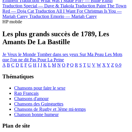
Eminem
Traduction What Was I Made For? —
Billie Eilish
Traduction Special —
Dave & Tiakola
Traduction Paint The Town
Red —
Doja Cat
Traduction All I Want For Christmas Is You —
Mariah Carey
Traduction Emorio —
Mariah Carey
HP mobile
Les plus grands succès de 1789, Les
Amants De La Bastille
Je Veux le Monde
Tomber dans ses yeux
Sur Ma Peau
Les Mots
que l'on ne dit Pas
Pour La Peine
A
B
C
D
E
F
G
H
I
J
K
L
M
N
O
P
Q
R
S
T
U
V
W
X
Y
Z
0-9
Thématiques
Chansons pour faire le sexe
Rap Français
Chansons d'amour
Chansons des Guinguettes
Chansons de Rugby et 3ème mi-temps
Chanson bonne humeur
Plan de site