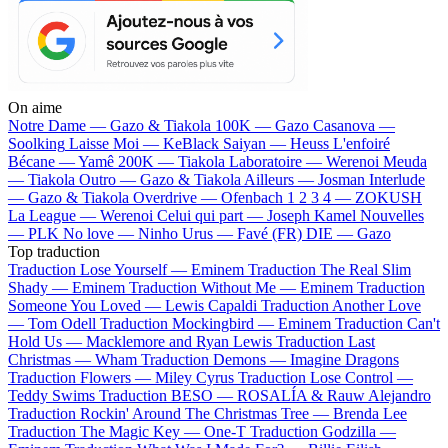
On aime
Notre Dame —
Gazo & Tiakola
100K —
Gazo
Casanova —
Soolking
Laisse Moi —
KeBlack
Saiyan —
Heuss L'enfoiré
Bécane —
Yamê
200K —
Tiakola
Laboratoire —
Werenoi
Meuda
—
Tiakola
Outro —
Gazo & Tiakola
Ailleurs —
Josman
Interlude
—
Gazo & Tiakola
Overdrive —
Ofenbach
1 2 3 4 —
ZOKUSH
La League —
Werenoi
Celui qui part —
Joseph Kamel
Nouvelles
—
PLK
No love —
Ninho
Urus —
Favé (FR)
DIE —
Gazo
Top traduction
Traduction Lose Yourself —
Eminem
Traduction The Real Slim
Shady —
Eminem
Traduction Without Me —
Eminem
Traduction
Someone You Loved —
Lewis Capaldi
Traduction Another Love
—
Tom Odell
Traduction Mockingbird —
Eminem
Traduction Can't
Hold Us —
Macklemore and Ryan Lewis
Traduction Last
Christmas —
Wham
Traduction Demons —
Imagine Dragons
Traduction Flowers —
Miley Cyrus
Traduction Lose Control —
Teddy Swims
Traduction BESO —
ROSALÍA & Rauw Alejandro
Traduction Rockin' Around The Christmas Tree —
Brenda Lee
Traduction The Magic Key —
One-T
Traduction Godzilla —