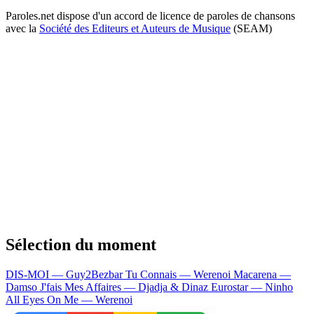
Paroles.net dispose d'un accord de licence de paroles de chansons
avec la
Société des Editeurs et Auteurs de Musique
(SEAM)
Sélection du moment
DIS-MOI — Guy2Bezbar
Tu Connais — Werenoi
Macarena —
Damso
J'fais Mes Affaires — Djadja & Dinaz
Eurostar — Ninho
All Eyes On Me — Werenoi