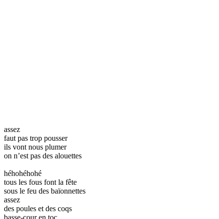
assez
faut pas trop pousser
ils vont nous plumer
on n’est pas des alouettes
héhohéhohé
tous les fous font la fête
sous le feu des baïonnettes
assez
des poules et des coqs
basse-cour en toc