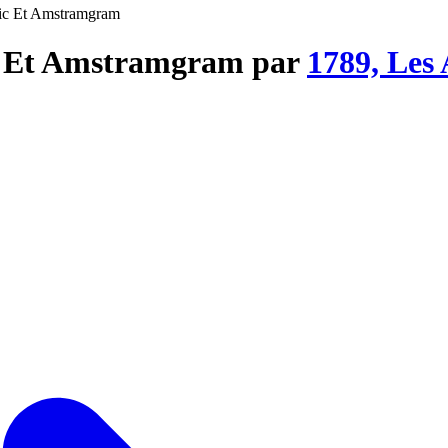
Pic Et Amstramgram
ic Et Amstramgram par
1789, Les