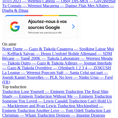
10.03.2023 — Werenoi
Cabeza — Oboy
DIS-MOI — Guy2Bezbar
Tu Connais — Werenoi
Macarena — Damso
J'fais Mes Affaires —
Djadja & Dinaz
On aime
Notre Dame —
Gazo & Tiakola
Casanova —
Soolking
Laisse Moi
—
KeBlack
Saiyan —
Heuss L'enfoiré
Bolide Allemand —
SDM
Bécane —
Yamê
200K —
Tiakola
Laboratoire —
Werenoi
Meuda
—
Tiakola
Outro —
Gazo & Tiakola
Ailleurs —
Josman
Interlude
—
Gazo & Tiakola
Overdrive —
Ofenbach
1 2 3 4 —
ZOKUSH
La League —
Werenoi
Popcorn Salé —
Santa
Celui qui part —
Joseph Kamel
Nouvelles —
PLK
No love —
Ninho
Urus —
Favé
(FR)
Top traduction
Traduction Lose Yourself —
Eminem
Traduction The Real Slim
Shady —
Eminem
Traduction Without Me —
Eminem
Traduction
Someone You Loved —
Lewis Capaldi
Traduction Can't Hold Us
—
Macklemore and Ryan Lewis
Traduction Mockingbird —
Eminem
Traduction Another Love —
Tom Odell
Traduction Last
Christmas —
Wham
Traduction Demons —
Imagine Dragons