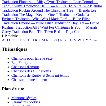
Traduction Flowers —
Miley Cyrus
Traduction Lose Control —
Teddy Swims
Traduction BESO —
ROSALÍA & Rauw Alejandro
Traduction Rockin' Around The Christmas Tree —
Brenda Lee
Traduction The Magic Key —
One-T
Traduction Godzilla —
Eminem
Traduction What Was I Made For? —
Billie Eilish
Traduction Emorio —
Billie Eilish
Traduction Daylight —
David
Kushner
Traduction All I Want For Christmas Is You —
Mariah
Carey
Traduction Paint The Town Red —
Doja Cat
HP mobile
A
B
C
D
E
F
G
H
I
J
K
L
M
N
O
P
Q
R
S
T
U
V
W
X
Y
Z
0-9
Thématiques
Chansons pour faire le sexe
Rap Français
Chansons d'amour
Chansons des Guinguettes
Chansons de Rugby et 3ème mi-temps
Chanson bonne humeur
Plan de site
Mentions légales
Paramètres cookies