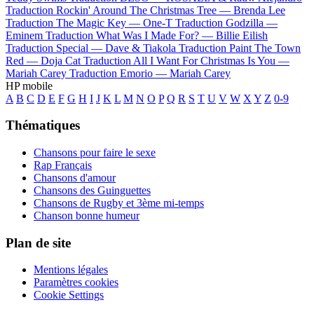
Traduction Rockin' Around The Christmas Tree —
Brenda Lee
Traduction The Magic Key —
One-T
Traduction Godzilla —
Eminem
Traduction What Was I Made For? —
Billie Eilish
Traduction Special —
Dave & Tiakola
Traduction Paint The Town
Red —
Doja Cat
Traduction All I Want For Christmas Is You —
Mariah Carey
Traduction Emorio —
Mariah Carey
HP mobile
A
B
C
D
E
F
G
H
I
J
K
L
M
N
O
P
Q
R
S
T
U
V
W
X
Y
Z
0-9
Thématiques
Chansons pour faire le sexe
Rap Français
Chansons d'amour
Chansons des Guinguettes
Chansons de Rugby et 3ème mi-temps
Chanson bonne humeur
Plan de site
Mentions légales
Paramètres cookies
Cookie Settings