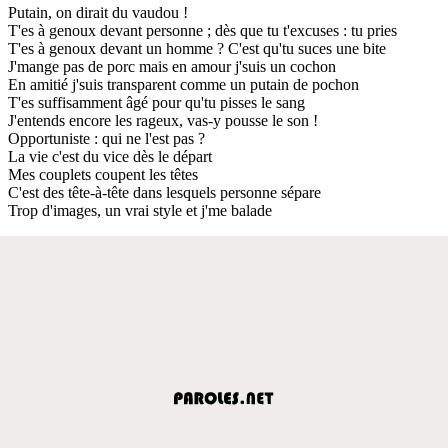
Putain, on dirait du vaudou !
T'es à genoux devant personne ; dès que tu t'excuses : tu pries
T'es à genoux devant un homme ? C'est qu'tu suces une bite
J'mange pas de porc mais en amour j'suis un cochon
En amitié j'suis transparent comme un putain de pochon
T'es suffisamment âgé pour qu'tu pisses le sang
J'entends encore les rageux, vas-y pousse le son !
Opportuniste : qui ne l'est pas ?
La vie c'est du vice dès le départ
Mes couplets coupent les têtes
C'est des tête-à-tête dans lesquels personne sépare
Trop d'images, un vrai style et j'me balade