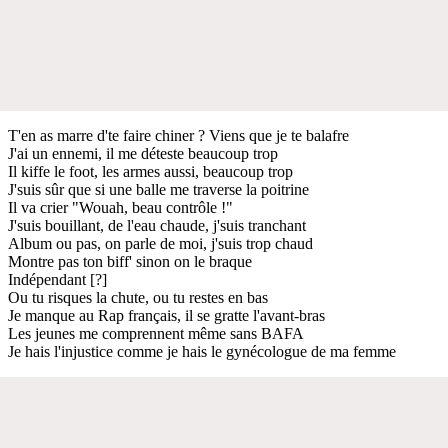
T'en as marre d'te faire chiner ? Viens que je te balafre
J'ai un ennemi, il me déteste beaucoup trop
Il kiffe le foot, les armes aussi, beaucoup trop
J'suis sûr que si une balle me traverse la poitrine
Il va crier "Wouah, beau contrôle !"
J'suis bouillant, de l'eau chaude, j'suis tranchant
Album ou pas, on parle de moi, j'suis trop chaud
Montre pas ton biff' sinon on le braque
Indépendant [?]
Ou tu risques la chute, ou tu restes en bas
Je manque au Rap français, il se gratte l'avant-bras
Les jeunes me comprennent même sans BAFA
Je hais l'injustice comme je hais le gynécologue de ma femme