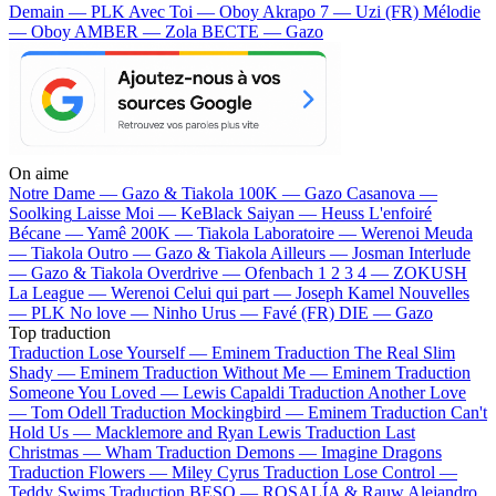
Demain — PLK
Avec Toi — Oboy
Akrapo 7 — Uzi (FR)
Mélodie
— Oboy
AMBER — Zola
BECTE — Gazo
On aime
Notre Dame —
Gazo & Tiakola
100K —
Gazo
Casanova —
Soolking
Laisse Moi —
KeBlack
Saiyan —
Heuss L'enfoiré
Bécane —
Yamê
200K —
Tiakola
Laboratoire —
Werenoi
Meuda
—
Tiakola
Outro —
Gazo & Tiakola
Ailleurs —
Josman
Interlude
—
Gazo & Tiakola
Overdrive —
Ofenbach
1 2 3 4 —
ZOKUSH
La League —
Werenoi
Celui qui part —
Joseph Kamel
Nouvelles
—
PLK
No love —
Ninho
Urus —
Favé (FR)
DIE —
Gazo
Top traduction
Traduction Lose Yourself —
Eminem
Traduction The Real Slim
Shady —
Eminem
Traduction Without Me —
Eminem
Traduction
Someone You Loved —
Lewis Capaldi
Traduction Another Love
—
Tom Odell
Traduction Mockingbird —
Eminem
Traduction Can't
Hold Us —
Macklemore and Ryan Lewis
Traduction Last
Christmas —
Wham
Traduction Demons —
Imagine Dragons
Traduction Flowers —
Miley Cyrus
Traduction Lose Control —
Teddy Swims
Traduction BESO —
ROSALÍA & Rauw Alejandro