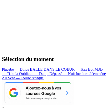
Sélection du moment
Placebo — Dinos
BALLE DANS LE COEUR — Ikaz Boi
M3lo
— Tiakola
Oublie-le — Dadju
Dépassé — Nuit Incolore
J't'emmène
Au Vent — Louise Attaque