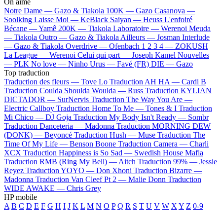
On aime
Notre Dame —
Gazo & Tiakola
100K —
Gazo
Casanova —
Soolking
Laisse Moi —
KeBlack
Saiyan —
Heuss L'enfoiré
Bécane —
Yamê
200K —
Tiakola
Laboratoire —
Werenoi
Meuda
—
Tiakola
Outro —
Gazo & Tiakola
Ailleurs —
Josman
Interlude
—
Gazo & Tiakola
Overdrive —
Ofenbach
1 2 3 4 —
ZOKUSH
La League —
Werenoi
Celui qui part —
Joseph Kamel
Nouvelles
—
PLK
No love —
Ninho
Urus —
Favé (FR)
DIE —
Gazo
Top traduction
Traduction des fleurs —
Tove Lo
Traduction AH HA —
Cardi B
Traduction Coulda Shoulda Woulda —
Russ
Traduction KYLIAN
DICTADOR —
SurNervis
Traduction The Way You Are —
Electric Callboy
Traduction Home To Me —
Tones & I
Traduction
Mi Chico —
DJ Goja
Traduction My Body Isn't Ready —
Sombr
Traduction Danceteria —
Madonna
Traduction MORNING DEW
(DONK) —
Beyoncé
Traduction Hush —
Muse
Traduction The
Time Of My Life —
Benson Boone
Traduction Camera —
Charli
XCX
Traduction Happiness is So Sad —
Swedish House Mafia
Traduction RMB (Ring My Bell) —
Aitch
Traduction 99% —
Jessie
Reyez
Traduction YOYO —
Don Xhoni
Traduction Bizarre —
Madonna
Traduction Van Cleef Pt 2 —
Malie Donn
Traduction
WIDE AWAKE —
Chris Grey
HP mobile
A
B
C
D
E
F
G
H
I
J
K
L
M
N
O
P
Q
R
S
T
U
V
W
X
Y
Z
0-9