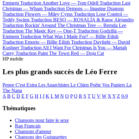
Eminem
Traduction Another Love —
Tom Odell
Traduction Last
Christmas —
Wham
Traduction Demons —
Imagine Dragons
Traduction Flowers —
Miley Cyrus
Traduction Lose Control —
Teddy Swims
Traduction BESO —
ROSALÍA & Rauw Alejandro
Traduction Rockin' Around The Christmas Tree —
Brenda Lee
Traduction The Magic Key —
One-T
Traduction Godzilla —
Eminem
Traduction What Was I Made For? —
Billie Eilish
Traduction Emorio —
Billie Eilish
Traduction Daylight —
David
Kushner
Traduction All I Want For Christmas Is You —
Mariah
Carey
Traduction Paint The Town Red —
Doja Cat
HP mobile
Les plus grands succès de Léo Ferre
Pepee
C'est Extra
Les Anarchistes
Le Chien
Poète Vos Papiers
La
The Nana
A
B
C
D
E
F
G
H
I
J
K
L
M
N
O
P
Q
R
S
T
U
V
W
X
Y
Z
0-9
Thématiques
Chansons pour faire le sexe
Rap Français
Chansons d'amour
Chansons des Guinguettes