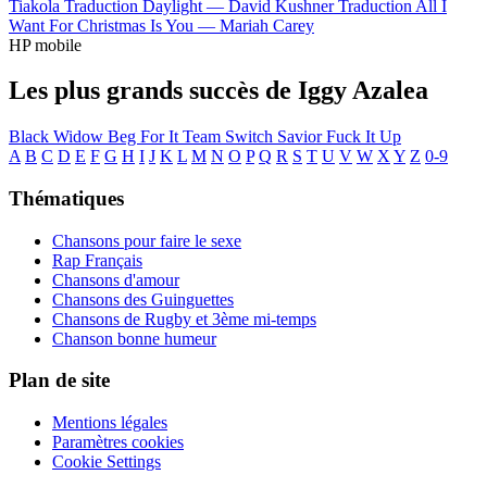
Tiakola
Traduction Daylight —
David Kushner
Traduction All I
Want For Christmas Is You —
Mariah Carey
HP mobile
Les plus grands succès de Iggy Azalea
Black Widow
Beg For It
Team
Switch
Savior
Fuck It Up
A
B
C
D
E
F
G
H
I
J
K
L
M
N
O
P
Q
R
S
T
U
V
W
X
Y
Z
0-9
Thématiques
Chansons pour faire le sexe
Rap Français
Chansons d'amour
Chansons des Guinguettes
Chansons de Rugby et 3ème mi-temps
Chanson bonne humeur
Plan de site
Mentions légales
Paramètres cookies
Cookie Settings