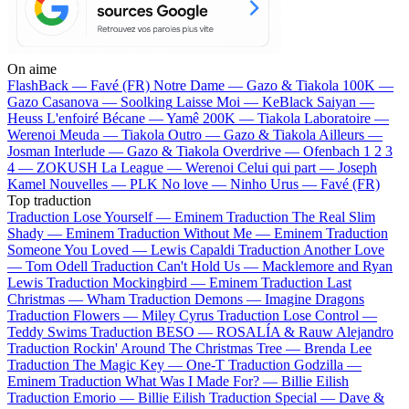
On aime
FlashBack —
Favé (FR)
Notre Dame —
Gazo & Tiakola
100K —
Gazo
Casanova —
Soolking
Laisse Moi —
KeBlack
Saiyan —
Heuss L'enfoiré
Bécane —
Yamê
200K —
Tiakola
Laboratoire —
Werenoi
Meuda —
Tiakola
Outro —
Gazo & Tiakola
Ailleurs —
Josman
Interlude —
Gazo & Tiakola
Overdrive —
Ofenbach
1 2 3
4 —
ZOKUSH
La League —
Werenoi
Celui qui part —
Joseph
Kamel
Nouvelles —
PLK
No love —
Ninho
Urus —
Favé (FR)
Top traduction
Traduction Lose Yourself —
Eminem
Traduction The Real Slim
Shady —
Eminem
Traduction Without Me —
Eminem
Traduction
Someone You Loved —
Lewis Capaldi
Traduction Another Love
—
Tom Odell
Traduction Can't Hold Us —
Macklemore and Ryan
Lewis
Traduction Mockingbird —
Eminem
Traduction Last
Christmas —
Wham
Traduction Demons —
Imagine Dragons
Traduction Flowers —
Miley Cyrus
Traduction Lose Control —
Teddy Swims
Traduction BESO —
ROSALÍA & Rauw Alejandro
Traduction Rockin' Around The Christmas Tree —
Brenda Lee
Traduction The Magic Key —
One-T
Traduction Godzilla —
Eminem
Traduction What Was I Made For? —
Billie Eilish
Traduction Emorio —
Billie Eilish
Traduction Special —
Dave &