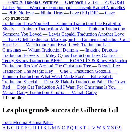
—
Gazo & Tiakola
Overdrive —
Ofenbach
1 2 3 4 —
ZOKUSH
La League —
Werenoi
Celui qui part —
Joseph Kamel
Nouvelles
—
PLK
No love —
Ninho
Urus —
Favé (FR)
DIE —
Gazo
Top traduction
Traduction Lose Yourself —
Eminem
Traduction The Real Slim
Shady —
Eminem
Traduction Without Me —
Eminem
Traduction
Someone You Loved —
Lewis Capaldi
Traduction Another Love
—
Tom Odell
Traduction Mockingbird —
Eminem
Traduction Can't
Hold Us —
Macklemore and Ryan Lewis
Traduction Last
Christmas —
Wham
Traduction Demons —
Imagine Dragons
Traduction Flowers —
Miley Cyrus
Traduction Lose Control —
Teddy Swims
Traduction BESO —
ROSALÍA & Rauw Alejandro
Traduction Rockin' Around The Christmas Tree —
Brenda Lee
Traduction The Magic Key —
One-T
Traduction Godzilla —
Eminem
Traduction What Was I Made For? —
Billie Eilish
Traduction Special —
Dave & Tiakola
Traduction Paint The Town
Red —
Doja Cat
Traduction All I Want For Christmas Is You —
Mariah Carey
Traduction Emorio —
Mariah Carey
HP mobile
Les plus grands succès de Gilberto Gil
Toda Menina Baiana
Palco
A
B
C
D
E
F
G
H
I
J
K
L
M
N
O
P
Q
R
S
T
U
V
W
X
Y
Z
0-9