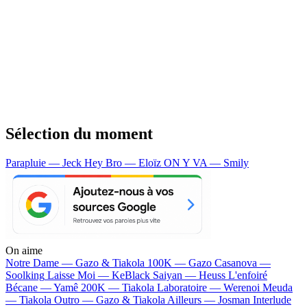
Sélection du moment
Parapluie — Jeck
Hey Bro — Eloïz
ON Y VA — Smily
On aime
Notre Dame —
Gazo & Tiakola
100K —
Gazo
Casanova —
Soolking
Laisse Moi —
KeBlack
Saiyan —
Heuss L'enfoiré
Bécane —
Yamê
200K —
Tiakola
Laboratoire —
Werenoi
Meuda
—
Tiakola
Outro —
Gazo & Tiakola
Ailleurs —
Josman
Interlude