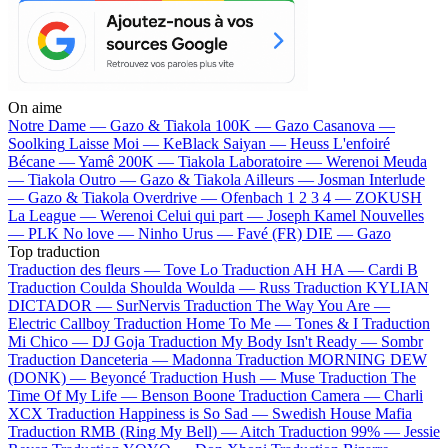
On aime
Notre Dame —
Gazo & Tiakola
100K —
Gazo
Casanova —
Soolking
Laisse Moi —
KeBlack
Saiyan —
Heuss L'enfoiré
Bécane —
Yamê
200K —
Tiakola
Laboratoire —
Werenoi
Meuda
—
Tiakola
Outro —
Gazo & Tiakola
Ailleurs —
Josman
Interlude
—
Gazo & Tiakola
Overdrive —
Ofenbach
1 2 3 4 —
ZOKUSH
La League —
Werenoi
Celui qui part —
Joseph Kamel
Nouvelles
—
PLK
No love —
Ninho
Urus —
Favé (FR)
DIE —
Gazo
Top traduction
Traduction des fleurs —
Tove Lo
Traduction AH HA —
Cardi B
Traduction Coulda Shoulda Woulda —
Russ
Traduction KYLIAN
DICTADOR —
SurNervis
Traduction The Way You Are —
Electric Callboy
Traduction Home To Me —
Tones & I
Traduction
Mi Chico —
DJ Goja
Traduction My Body Isn't Ready —
Sombr
Traduction Danceteria —
Madonna
Traduction MORNING DEW
(DONK) —
Beyoncé
Traduction Hush —
Muse
Traduction The
Time Of My Life —
Benson Boone
Traduction Camera —
Charli
XCX
Traduction Happiness is So Sad —
Swedish House Mafia
Traduction RMB (Ring My Bell) —
Aitch
Traduction 99% —
Jessie