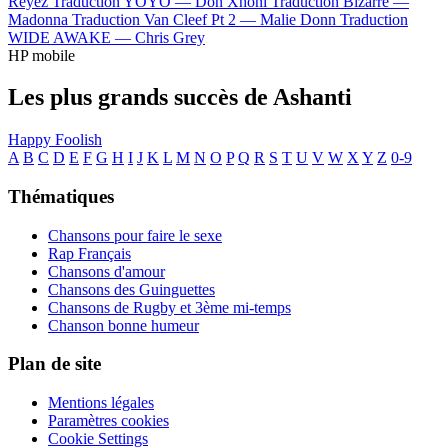
Reyez
Traduction YOYO —
Don Xhoni
Traduction Bizarre —
Madonna
Traduction Van Cleef Pt 2 —
Malie Donn
Traduction
WIDE AWAKE —
Chris Grey
HP mobile
Les plus grands succès de Ashanti
Happy
Foolish
A
B
C
D
E
F
G
H
I
J
K
L
M
N
O
P
Q
R
S
T
U
V
W
X
Y
Z
0-9
Thématiques
Chansons pour faire le sexe
Rap Français
Chansons d'amour
Chansons des Guinguettes
Chansons de Rugby et 3ème mi-temps
Chanson bonne humeur
Plan de site
Mentions légales
Paramètres cookies
Cookie Settings