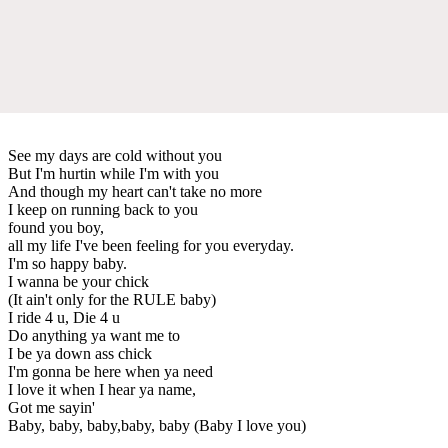
See my days are cold without you
But I'm hurtin while I'm with you
And though my heart can't take no more
I keep on running back to you
found you boy,
all my life I've been feeling for you everyday.
I'm so happy baby.
I wanna be your chick
(It ain't only for the RULE baby)
I ride 4 u, Die 4 u
Do anything ya want me to
I be ya down ass chick
I'm gonna be here when ya need
I love it when I hear ya name,
Got me sayin'
Baby, baby, baby,baby, baby (Baby I love you)