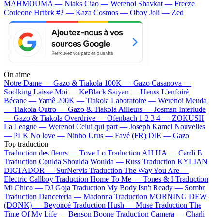
MAHMOUMA — Niaks
Ciao — Werenoi
Shavkat — Freeze
Corleone
Hrtbrk #2 — Kaza
Cosmos — Oboy
Joli — Zed
On aime
Notre Dame —
Gazo & Tiakola
100K —
Gazo
Casanova —
Soolking
Laisse Moi —
KeBlack
Saiyan —
Heuss L'enfoiré
Bécane —
Yamê
200K —
Tiakola
Laboratoire —
Werenoi
Meuda
—
Tiakola
Outro —
Gazo & Tiakola
Ailleurs —
Josman
Interlude
—
Gazo & Tiakola
Overdrive —
Ofenbach
1 2 3 4 —
ZOKUSH
La League —
Werenoi
Celui qui part —
Joseph Kamel
Nouvelles
—
PLK
No love —
Ninho
Urus —
Favé (FR)
DIE —
Gazo
Top traduction
Traduction des fleurs —
Tove Lo
Traduction AH HA —
Cardi B
Traduction Coulda Shoulda Woulda —
Russ
Traduction KYLIAN
DICTADOR —
SurNervis
Traduction The Way You Are —
Electric Callboy
Traduction Home To Me —
Tones & I
Traduction
Mi Chico —
DJ Goja
Traduction My Body Isn't Ready —
Sombr
Traduction Danceteria —
Madonna
Traduction MORNING DEW
(DONK) —
Beyoncé
Traduction Hush —
Muse
Traduction The
Time Of My Life —
Benson Boone
Traduction Camera —
Charli