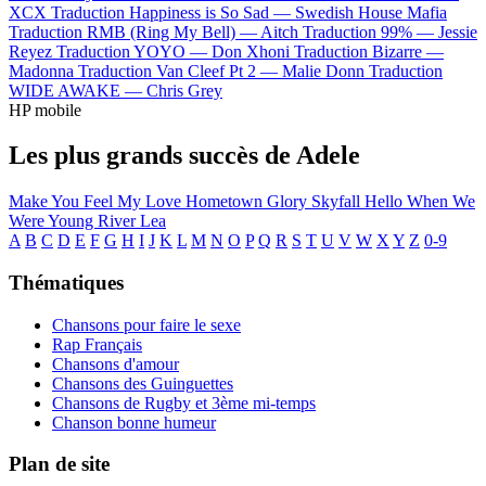
XCX
Traduction Happiness is So Sad —
Swedish House Mafia
Traduction RMB (Ring My Bell) —
Aitch
Traduction 99% —
Jessie
Reyez
Traduction YOYO —
Don Xhoni
Traduction Bizarre —
Madonna
Traduction Van Cleef Pt 2 —
Malie Donn
Traduction
WIDE AWAKE —
Chris Grey
HP mobile
Les plus grands succès de Adele
Make You Feel My Love
Hometown Glory
Skyfall
Hello
When We
Were Young
River Lea
A
B
C
D
E
F
G
H
I
J
K
L
M
N
O
P
Q
R
S
T
U
V
W
X
Y
Z
0-9
Thématiques
Chansons pour faire le sexe
Rap Français
Chansons d'amour
Chansons des Guinguettes
Chansons de Rugby et 3ème mi-temps
Chanson bonne humeur
Plan de site