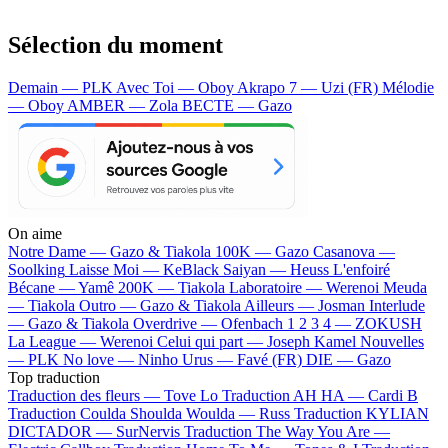
Sélection du moment
Demain — PLK
Avec Toi — Oboy
Akrapo 7 — Uzi (FR)
Mélodie
— Oboy
AMBER — Zola
BECTE — Gazo
On aime
Notre Dame —
Gazo & Tiakola
100K —
Gazo
Casanova —
Soolking
Laisse Moi —
KeBlack
Saiyan —
Heuss L'enfoiré
Bécane —
Yamê
200K —
Tiakola
Laboratoire —
Werenoi
Meuda
—
Tiakola
Outro —
Gazo & Tiakola
Ailleurs —
Josman
Interlude
—
Gazo & Tiakola
Overdrive —
Ofenbach
1 2 3 4 —
ZOKUSH
La League —
Werenoi
Celui qui part —
Joseph Kamel
Nouvelles
—
PLK
No love —
Ninho
Urus —
Favé (FR)
DIE —
Gazo
Top traduction
Traduction des fleurs —
Tove Lo
Traduction AH HA —
Cardi B
Traduction Coulda Shoulda Woulda —
Russ
Traduction KYLIAN
DICTADOR —
SurNervis
Traduction The Way You Are —