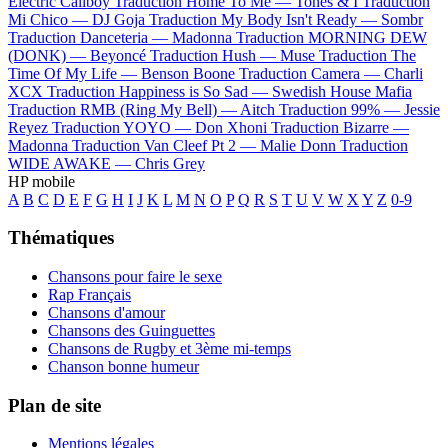
Electric Callboy
Traduction Home To Me —
Tones & I
Traduction
Mi Chico —
DJ Goja
Traduction My Body Isn't Ready —
Sombr
Traduction Danceteria —
Madonna
Traduction MORNING DEW
(DONK) —
Beyoncé
Traduction Hush —
Muse
Traduction The
Time Of My Life —
Benson Boone
Traduction Camera —
Charli
XCX
Traduction Happiness is So Sad —
Swedish House Mafia
Traduction RMB (Ring My Bell) —
Aitch
Traduction 99% —
Jessie
Reyez
Traduction YOYO —
Don Xhoni
Traduction Bizarre —
Madonna
Traduction Van Cleef Pt 2 —
Malie Donn
Traduction
WIDE AWAKE —
Chris Grey
HP mobile
A
B
C
D
E
F
G
H
I
J
K
L
M
N
O
P
Q
R
S
T
U
V
W
X
Y
Z
0-9
Thématiques
Chansons pour faire le sexe
Rap Français
Chansons d'amour
Chansons des Guinguettes
Chansons de Rugby et 3ème mi-temps
Chanson bonne humeur
Plan de site
Mentions légales